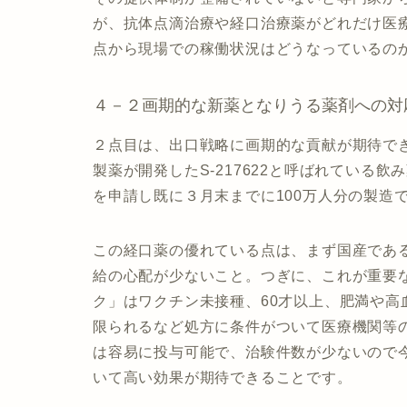
が、抗体点滴治療や経口治療薬がどれだけ医
点から現場での稼働状況はどうなっているの
４－２画期的な新薬となりうる薬剤への対
２点目は、出口戦略に画期的な貢献が期待で
製薬が開発したS-217622と呼ばれている
を申請し既に３月末までに100万人分の製造
この経口薬の優れている点は、まず国産であ
給の心配が少ないこと。つぎに、これが重要
ク」はワクチン未接種、60才以上、肥満や
限られるなど処方に条件がついて医療機関等の厳
は容易に投与可能で、治験件数が少ないので
いて高い効果が期待できることです。