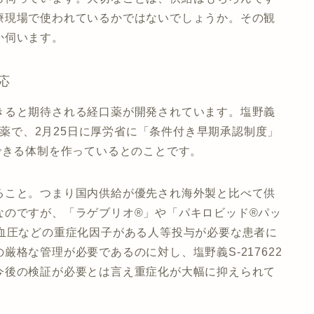
療現場で使われているかではないでしょうか。その観
か伺います。
応
きると期待される経口薬が開発されています。塩野義
飲み薬で、2月25日に厚労省に「条件付き早期承認制度」
できる体制を作っているとのことです。
ること。つまり国内供給が優先され海外製と比べて供
なのですが、「ラゲブリオ®」や「パキロビッド®パッ
高血圧などの重症化因子がある人等投与が必要な患者に
格な管理が必要であるのに対し、塩野義S-217622
今後の検証が必要とは言え重症化が大幅に抑えられて