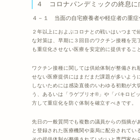
４ コロナパンデミックの終息に
４－１ 当面の自宅療養者や軽症者の重症
２年以上におよぶコロナとの戦いはいつまで
な対策は、早期に３回目のワクチン接種を完
も重症化させない医療を安定的に提供するこ
ワクチン接種に関しては供給体制が整備され
せない医療提供にはまだまだ課題が多いよう
しないためには感染直後のいわゆる初動が大
う、あるいは「ラゲブリオ®」や「パキロビ
方して重症化を防ぐ体制を確立すべきです。
先日の一般質問でも複数の議員からの指摘が
と登録された医療機関や薬局に配分されてい
その提供体制が整備されていないと専門家か