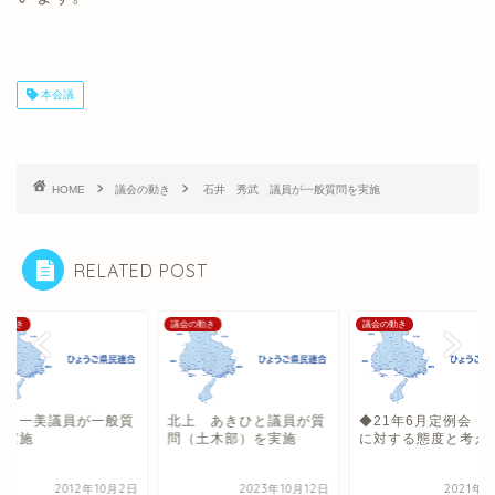
本会議
HOME
議会の動き
石井 秀武 議員が一般質問を実施
RELATED POST
の動き
議会の動き
議会の動き
田 一美議員が一般質
北上 あきひと議員が質
◆21年6月定例会 
を実施
問（土木部）を実施
に対する態度と考え
2012年10月2日
2023年10月12日
2021年6