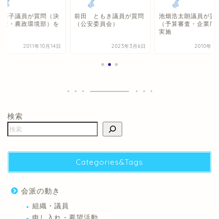
安淳子議員が質問（決
前田 ともき議員が質問
池畑浩太朗議員が質
審査・農政環境部）を
（公安委員会）
（予算審査・企業庁
施
実施
2011年10月14日
2023年3月6日
2010年3
検索
Categories&Tags
会派の動き
組織・議員
申し入れ・要望活動