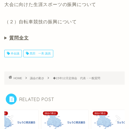
大会に向けた生涯スポーツの振興について
（２）自転車競技の振興について
質問全文
本会議
黒田 一美 議員
HOME
議会の動き
◆15年12月定例会 代表・一般質問
RELATED POST
の動き
議会の動き
議会の動き