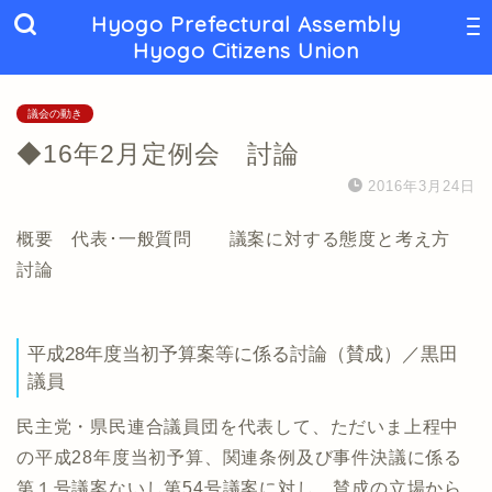
Hyogo Prefectural Assembly
Hyogo Citizens Union
議会の動き
◆16年2月定例会 討論
2016年3月24日
概要 代表･一般質問 議案に対する態度と考え方
討論
平成28年度当初予算案等に係る討論（賛成）／黒田
議員
民主党・県民連合議員団を代表して、ただいま上程中
の平成28年度当初予算、関連条例及び事件決議に係る
第１号議案ないし第54号議案に対し、賛成の立場から