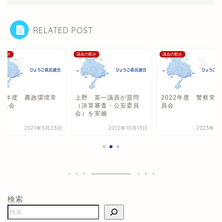
RELATED POST
の動き
議会の動き
議会の動き
020年度 農政環境常
上野 英一議員が質問
2022年度 警察常
委員会
（決算審査・公安委員
員会
会）を実施
2021年3月23日
2012年10月15日
2023年3
検索