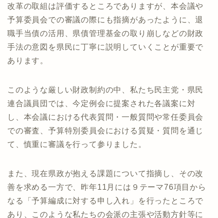
改革の取組は評価するところでありますが、本会議や
予算委員会での審議の際にも指摘があったように、退
職手当債の活用、県債管理基金の取り崩しなどの財政
手法の意図を県民に丁寧に説明していくことが重要で
あります。
このような厳しい財政制約の中、私たち民主党・県民
連合議員団では、今定例会に提案された各議案に対
し、本会議における代表質問・一般質問や常任委員会
での審査、予算特別委員会における質疑・質問を通じ
て、慎重に審議を行って参りました。
また、現在県政が抱える課題について指摘し、その改
善を求める一方で、昨年11月には９テーマ76項目から
なる「予算編成に対する申し入れ」を行ったところで
あり、このような私たちの会派の主張や活動方針等に