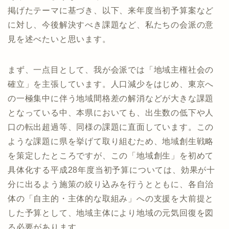
掲げたテーマに基づき、以下、来年度当初予算案など
に対し、今後解決すべき課題など、私たちの会派の意
見を述べたいと思います。
まず、一点目として、我が会派では「地域主権社会の
確立」を主張しています。人口減少をはじめ、東京へ
の一極集中に伴う地域間格差の解消などが大きな課題
となっている中、本県においても、出生数の低下や人
口の転出超過等、同様の課題に直面しています。この
ような課題に県を挙げて取り組むため、地域創生戦略
を策定したところですが、この「地域創生」を初めて
具体化する平成28年度当初予算については、効果が十
分に出るよう施策の絞り込みを行うとともに、各自治
体の「自主的・主体的な取組み」への支援を大前提と
した予算として、地域主体により地域の元気回復を図
る必要があります。