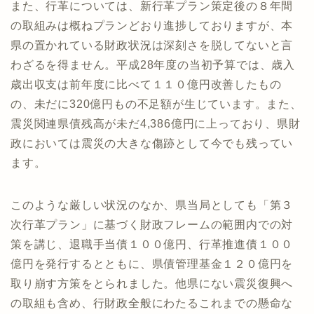
また、行革については、新行革プラン策定後の８年間
の取組みは概ねプランどおり進捗しておりますが、本
県の置かれている財政状況は深刻さを脱してないと言
わざるを得ません。平成28年度の当初予算では、歳入
歳出収支は前年度に比べて１１０億円改善したもの
の、未だに320億円もの不足額が生じています。また、
震災関連県債残高が未だ4,386億円に上っており、県財
政においては震災の大きな傷跡として今でも残ってい
ます。
このような厳しい状況のなか、県当局としても「第３
次行革プラン」に基づく財政フレームの範囲内での対
策を講じ、退職手当債１００億円、行革推進債１００
億円を発行するとともに、県債管理基金１２０億円を
取り崩す方策をとられました。他県にない震災復興へ
の取組も含め、行財政全般にわたるこれまでの懸命な