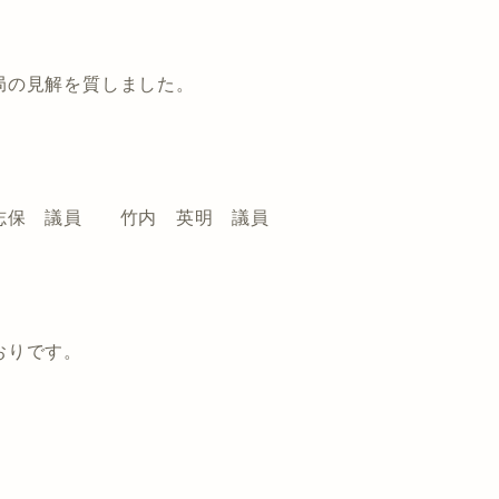
局の見解を質しました。
志保 議員 竹内 英明 議員
おりです。