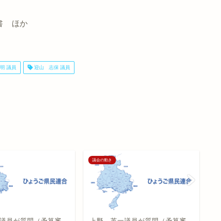
書 ほか
明 議員
迎山 志保 議員
議会の動き
議
議員が質問（予算審
上野 英一議員が質問（予算審
黒