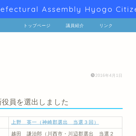
efectural Assembly Hyogo Citiz
トップページ
議員紹介
リンク
2016年4月1日
の新役員を選出しました
上野 英一（神崎郡選出 当選３回）
越田 謙治郎（川西市・川辺郡選出 当選２