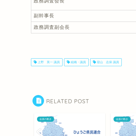
政務調査会長
副幹事長
政務調査副会長
上野 英一 議員
組織・議員
迎山 志保 議員
RELATED POST
会派の動き
会派の動き