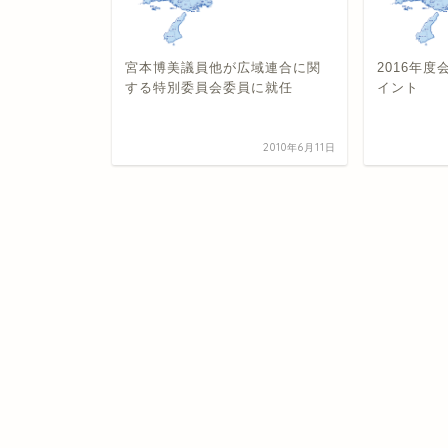
地調査（管
宮本博美議員他が広域連合に関
2016年
する特別委員会委員に就任
イント
2019年11月7日
2010年6月11日