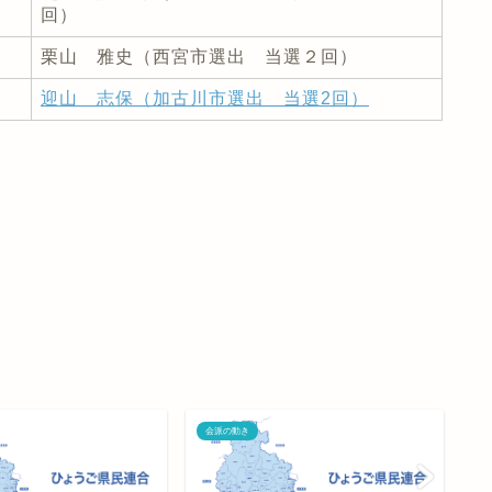
回）
栗山 雅史（西宮市選出 当選２回）
迎山 志保（加古川市選出 当選2回）
会派の動き
会