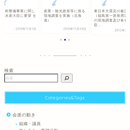
業農村整備事業に関し
産業・観光政策等に係る
東日本大震災の被災
農林水産大臣に要望 を
現地調査を実施（北海
（福島第一原発周辺
施
道）
の現地調査及び各省
臣...
2010年11月1日
2010年11月24日
2012年2
検索
Categories&Tags
会派の動き
組織・議員