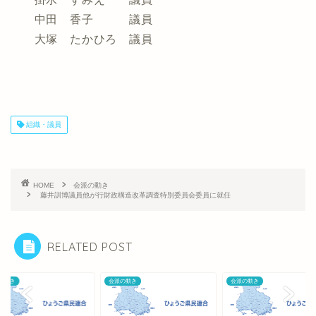
中田 香子 議員
大塚 たかひろ 議員
組織・議員
HOME
会派の動き
藤井訓博議員他が行財政構造改革調査特別委員会委員に就任
RELATED POST
の動き
会派の動き
会派の動き