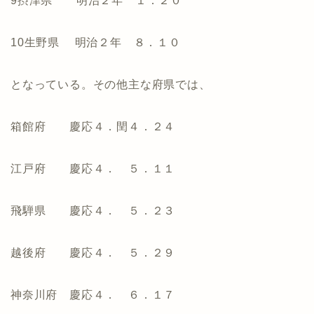
9摂津県 明治２年 １．２０
10生野県 明治２年 ８．１０
となっている。その他主な府県では、
箱館府 慶応４．閏４．２４
江戸府 慶応４． ５．１１
飛騨県 慶応４． ５．２３
越後府 慶応４． ５．２９
神奈川府 慶応４． ６．１７