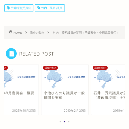
予算特別委員会
竹内 英明 議員
HOME
議会の動き
竹内 英明議員が質問（予算審査・企画県民部①）
RELATED POST
の動き
議会の動き
議会の動き
23年9月定例会 概要
小池ひろのり議員が一般
石井 秀武議員が質
質問を実施
（農政環境部）を実
2023年10月23日
2010年2月25日
2018年10