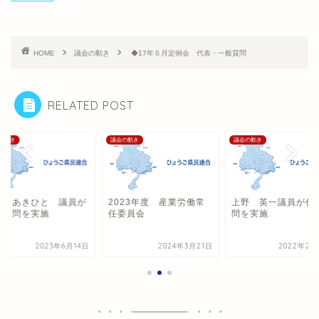
HOME
議会の動き
◆17年６月定例会 代表・一般質問
RELATED POST
の動き
議会の動き
議会の動き
上 あきひと 議員が
2023年度 産業労働常
上野 英一議員が代
般質問を実施
任委員会
問を実施
2023年6月14日
2024年3月21日
2022年2月