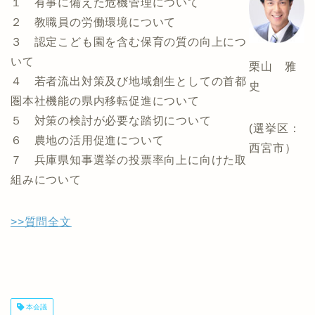
１ 有事に備えた危機管理について
２ 教職員の労働環境について
３ 認定こども園を含む保育の質の向上につ
いて
栗山 雅
４ 若者流出対策及び地域創生としての首都
史
圏本社機能の県内移転促進について
５ 対策の検討が必要な踏切について
(選挙区：
６ 農地の活用促進について
西宮市）
７ 兵庫県知事選挙の投票率向上に向けた取
組みについて
>>質問全文
本会議