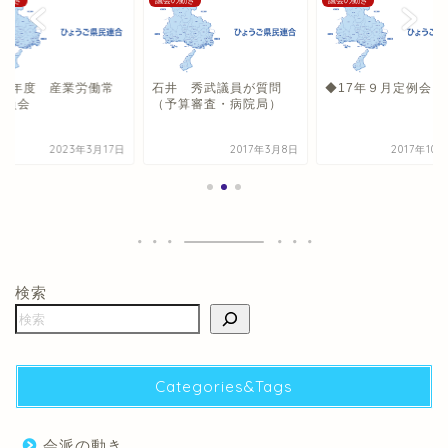
の動き
議会の動き
議会の動き
022年度 産業労働常
石井 秀武議員が質問
◆17年９月定例会 
委員会
（予算審査・病院局）
2023年3月17日
2017年3月8日
2017年10
検索
Categories&Tags
会派の動き