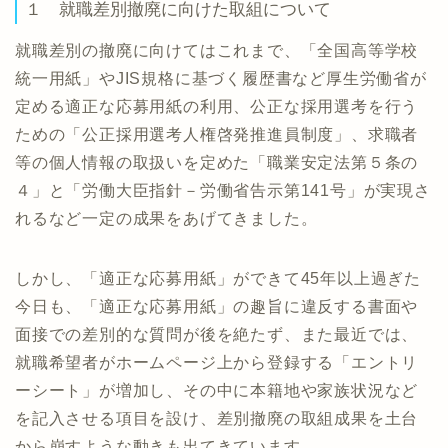
１ 就職差別撤廃に向けた取組について
就職差別の撤廃に向けてはこれまで、「全国高等学校
統一用紙」やJIS規格に基づく履歴書など厚生労働省が
定める適正な応募用紙の利用、公正な採用選考を行う
ための「公正採用選考人権啓発推進員制度」、求職者
等の個人情報の取扱いを定めた「職業安定法第５条の
４」と「労働大臣指針－労働省告示第141号」が実現さ
れるなど一定の成果をあげてきました。
しかし、「適正な応募用紙」ができて45年以上過ぎた
今日も、「適正な応募用紙」の趣旨に違反する書面や
面接での差別的な質問が後を絶たず、また最近では、
就職希望者がホームページ上から登録する「エントリ
ーシート」が増加し、その中に本籍地や家族状況など
を記入させる項目を設け、差別撤廃の取組成果を土台
から崩すような動きも出てきています。