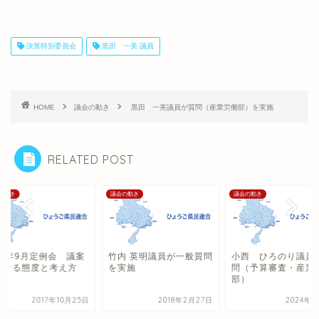
決算特別委員会
黒田 一美 議員
HOME
議会の動き
黒田 一美議員が質問（産業労働部）を実施
RELATED POST
の動き
議会の動き
議会の動き
17年9月定例会 議案
竹内 英明議員が一般質問
小西 ひろのり議員
対する態度と考え方
を実施
問（予算審査・産業
部）
2017年10月25日
2018年2月27日
2024年3