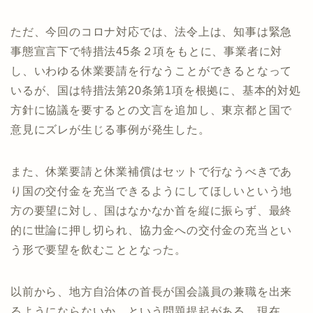
ただ、今回のコロナ対応では、法令上は、知事は緊急
事態宣言下で特措法45条２項をもとに、事業者に対
し、いわゆる休業要請を行なうことができるとなって
いるが、国は特措法第20条第1項を根拠に、基本的対処
方針に協議を要するとの文言を追加し、東京都と国で
意見にズレが生じる事例が発生した。
また、休業要請と休業補償はセットで行なうべきであ
り国の交付金を充当できるようにしてほしいという地
方の要望に対し、国はなかなか首を縦に振らず、最終
的に世論に押し切られ、協力金への交付金の充当とい
う形で要望を飲むこととなった。
以前から、地方自治体の首長が国会議員の兼職を出来
るようにならないか、という問題提起がある。現在、