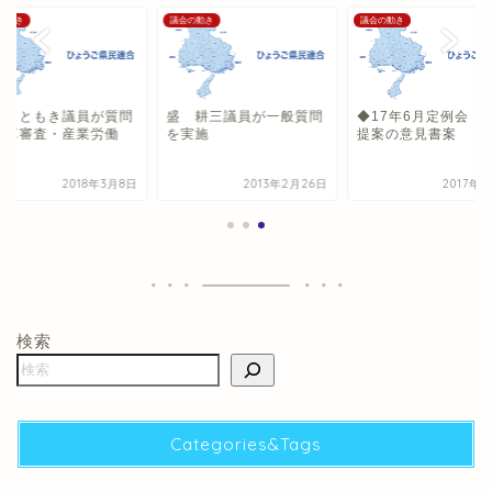
の動き
議会の動き
議会の動き
田 ともき議員が質問
盛 耕三議員が一般質問
◆17年6月定例会 
予算審査・産業労働
を実施
提案の意見書案
）
2018年3月8日
2013年2月26日
2017年
検索
Categories&Tags