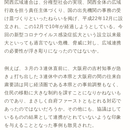
関西広域連合は、分権型社会の実現、関西全体の広域
行政を担う責任主体づくり、国の出先機関の事務の受
け皿づくりといったねらいを掲げ、平成22年12月に設
立され、この12月で10年が経過しようとしている。今
回の新型コロナウイルス感染症拡大という設立以来最
大といっても過言でない危機、脅威に対し、広域連携
の必要性が浮き彫りになったのではないか。
例えば、３月の３連休直前に、大阪府の吉村知事が急
きょ打ち出した３連休中の本県と大阪府の間の往来自
粛要請は同じ経済圏である本県との事前調整もなく、
住民の移動に大きな制約を課すことになりかねないも
のであり、まさしく自府ファーストともとれる対応で
あったのではないだろうか。その他にも、協議はして
いるものの結果として連携がとれていないような印象
を与えることとなった事例も散見された。