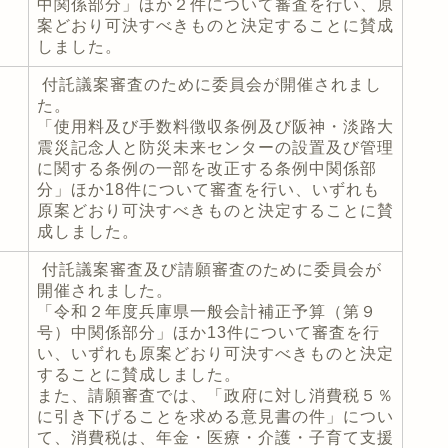
中関係部分」ほか２件について審査を行い、原
案どおり可決すべきものと決定することに賛成
しました。
付託議案審査のために委員会が開催されまし
た。
「使用料及び手数料徴収条例及び阪神・淡路大
震災記念人と防災未来センターの設置及び管理
に関する条例の一部を改正する条例中関係部
分」ほか18件について審査を行い、いずれも
原案どおり可決すべきものと決定することに賛
成しました。
付託議案審査及び請願審査のために委員会が
開催されました。
「令和２年度兵庫県一般会計補正予算（第９
号）中関係部分」ほか13件について審査を行
い、いずれも原案どおり可決すべきものと決定
することに賛成しました。
また、請願審査では、「政府に対し消費税５％
に引き下げることを求める意見書の件」につい
て、消費税は、年金・医療・介護・子育て支援