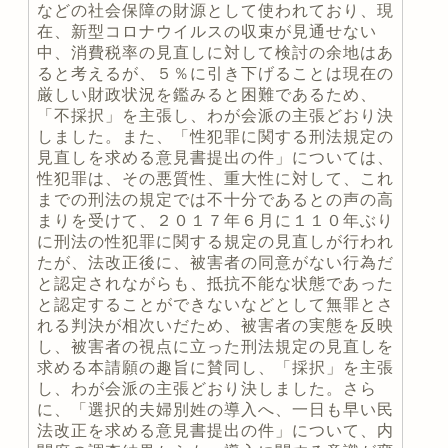
などの社会保障の財源として使われており、現
在、新型コロナウイルスの収束が見通せない
中、消費税率の見直しに対して検討の余地はあ
ると考えるが、５％に引き下げることは現在の
厳しい財政状況を鑑みると困難であるため、
「不採択」を主張し、わが会派の主張どおり決
しました。また、「性犯罪に関する刑法規定の
見直しを求める意見書提出の件」については、
性犯罪は、その悪質性、重大性に対して、これ
までの刑法の規定では不十分であるとの声の高
まりを受けて、２０１７年６月に１１０年ぶり
に刑法の性犯罪に関する規定の見直しが行われ
たが、法改正後に、被害者の同意がない行為だ
と認定されながらも、抵抗不能な状態であった
と認定することができないなどとして無罪とさ
れる判決が相次いだため、被害者の実態を反映
し、被害者の視点に立った刑法規定の見直しを
求める本請願の趣旨に賛同し、「採択」を主張
し、わが会派の主張どおり決しました。さら
に、「選択的夫婦別姓の導入へ、一日も早い民
法改正を求める意見書提出の件」について、内