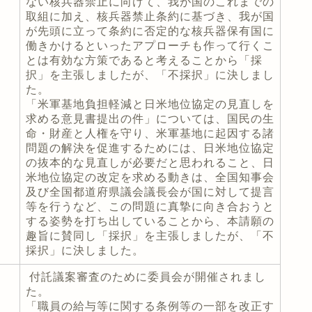
ない核兵器禁止に向けて、我が国のこれまでの
取組に加え、核兵器禁止条約に基づき、我が国
が先頭に立って条約に否定的な核兵器保有国に
働きかけるといったアプローチも作って行くこ
とは有効な方策であると考えることから「採
択」を主張しましたが、「不採択」に決しまし
た。
「米軍基地負担軽減と日米地位協定の見直しを
求める意見書提出の件」については、国民の生
命・財産と人権を守り、米軍基地に起因する諸
問題の解決を促進するためには、日米地位協定
の抜本的な見直しが必要だと思われること、日
米地位協定の改定を求める動きは、全国知事会
及び全国都道府県議会議長会が国に対して提言
等を行うなど、この問題に真摯に向き合おうと
する姿勢を打ち出していることから、本請願の
趣旨に賛同し「採択」を主張しましたが、「不
採択」に決しました。
付託議案審査のために委員会が開催されまし
た。
「職員の給与等に関する条例等の一部を改正す