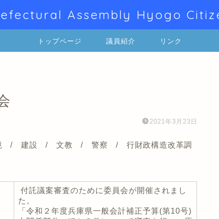
efectural Assembly Hyogo Citiz
トップページ
議員紹介
リンク
会
2021年3月23日
境 / 建設 / 文教 / 警察 / 行財政構造改革調
付託議案審査のために委員会が開催されまし
た。
「令和２年度兵庫県一般会計補正予算(第10号)