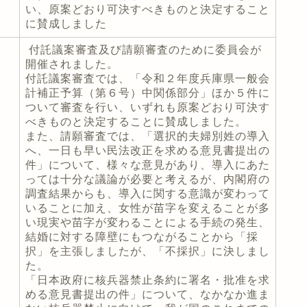
い、原案どおり可決すべきものと決定すること
に賛成しました
付託議案審査及び請願審査のために委員会が
開催されました。
付託議案審査では、「令和２年度兵庫県一般会
計補正予算（第６号）中関係部分」ほか５件に
ついて審査を行い、いずれも原案どおり可決す
べきものと決定することに賛成しました。
また、請願審査では、「選択的夫婦別姓の導入
へ、一日も早い民法改正を求める意見書提出の
件」について、様々な意見があり、導入にあた
っては十分な議論が必要と考えるが、内閣府の
調査結果からも、導入に関する意識が変わって
いることに加え、女性が苗字を変えることが多
い現実や苗字が変わることによる手続の発生、
結婚に対する障壁にもつながることから「採
択」を主張しましたが、「不採択」に決しまし
た。
「日本政府に核兵器禁止条約に署名・批准を求
める意見書提出の件」について、なかなか進ま