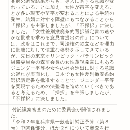
閣府の調査結果からも、導入に関する意識が変
わっていることに加え、女性が苗字を変えるこ
とが多い現実や苗字が変わることによる手続の
発生、結婚に対する障壁にもつながることから
「採択」を主張しましたが、「不採択」に決し
ました。「女性差別撤廃条約選択議定書の速や
かな批准を求める意見書提出の件」について
は、政府はこれまで、司法権の独立などを理由
に批准に対して慎重な姿勢を示してきている
が、先日の東京オリンピック・パラリンピック
組織委員会の森前会長の女性蔑視発言にもある
ジェンダー平等や女性の社会進出に対する意識
の遅れが表面化し、日本でも女性差別撤廃条約
選択議定書を批准することで、ジェンダー平等
を実現するための法整備を進めていくべきであ
ると考えるため、「採択」を主張しましたが、
「不採択」に決しました。
付託議案審査のために委員会が開催されまし
た。
「令和２年度兵庫県一般会計補正予算（第８
号）中関係部分」ほか２件について審査を行