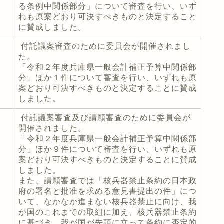
る条例中関係部分」について審査を行い、いず
れも原案どおり可決すべきものと決定すること
に賛成しました。
付託議案審査のために委員会が開催されまし
た。
「令和２年度兵庫県一般会計補正予算中関係部
分」ほか１件について審査を行い、いずれも原
案どおり可決すべきものと決定することに賛成
しました。
付託議案審査及び請願審査のために委員会が
開催されました。
「令和２年度兵庫県一般会計補正予算中関係部
分」ほか９件について審査を行い、いずれも原
案どおり可決すべきものと決定することに賛成
しました。
また、請願審査では「核兵器禁止条約の日本政
府の署名と批准を求める意見書提出の件」につ
いて、なかなか進まない核兵器禁止に向け、我
が国のこれまでの取組に加え、核兵器禁止条約
に基づき、我が国が先頭に立って条約に否定的