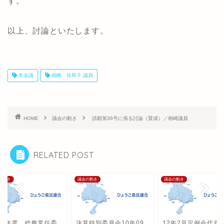
す。
以上、討論といたします。
本会議
相崎 佐和子 議員
HOME
議会の動き
請願第36号に係る討論（賛成）／相崎議員
RELATED POST
の動き
議会の動き
議会の動き
017年度 総務常任委
決算特別委員会10年09
12年2月定例会代表