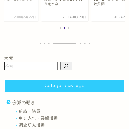
会
月定例会
般質問
2018年3月22日
2010年10月20日
2012年3月
検索
Categories&Tags
会派の動き
組織・議員
申し入れ・要望活動
調査研究活動