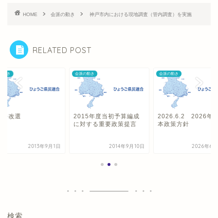
HOME
会派の動き
神戸市内における現地調査（管内調査）を実施
RELATED POST
の動き
会派の動き
会派の動き
員を改選
2015年度当初予算編成
2026.6.2 2026年
に対する重要政策提言
本政策方針
2013年9月1日
2014年9月10日
2026年6
検索