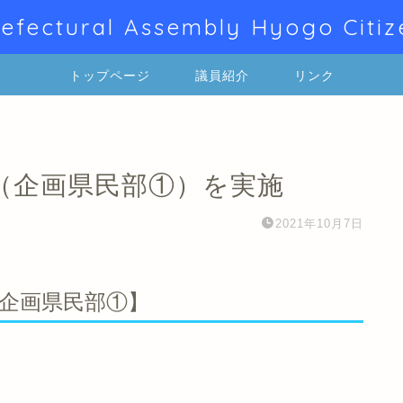
efectural Assembly Hyogo Citiz
トップページ
議員紹介
リンク
（企画県民部①）を実施
2021年10月7日
企画県民部①】