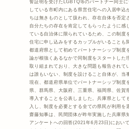
誓証明を受けたLGBTQ等のパートナー同士
している市町内にある県営住宅への入居申込
ちは無きものとして扱われ、存在自体を否定
自分たちの存在を肯定してもらったように感
ている自治体に限られているため、この制度
住宅に申し込みをするカップルがいることも
都道府県として初めてパートナーシップ制度
論が根強くあるなかで同制度をスタートした
取り組まれており、大きな問題も報告されて
は誰もいない、制度を設けること自体が、当
現在、都道府県単位でパートナーシップ制度
県、群馬県、大阪府、三重県、福岡県、佐賀県
導入することを公表しました。兵庫県として
入し、制度を必要とする全ての県民が利用を
齋藤知事は、民間団体が昨年実施した兵庫県知
アンケートへの回答(2021年6月23日)にお