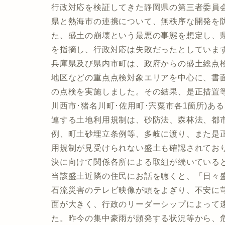
行政対応を検証してきた静岡県の第三者委員会
県と熱海市の連携について、無秩序な開発を
た、盛土の崩壊という最悪の事態を想定し、
を指摘し、行政対応は失敗だったとしていま
兵庫県及び県内市町は、政府からの盛土総点
地区などの重点点検対象エリアを中心に、書面点
の点検を実施しました。その結果、是正措置等
川西市･猪名川町･佐用町･宍粟市各1箇所)あ
連する土地利用規制は、砂防法、森林法、都
例、町土砂埋立条例等、多岐に渡り、また是
用規制が見受けられない盛土も確認されてお
決に向けて関係各所による取組が続いている
当該盛土近隣の住民にお話を聴くと、「日々
石流災害のテレビ映像が頭をよぎり、不安に
面が大きく、行政のリーダーシップによって
た。昨今の集中豪雨が頻発する状況等から、