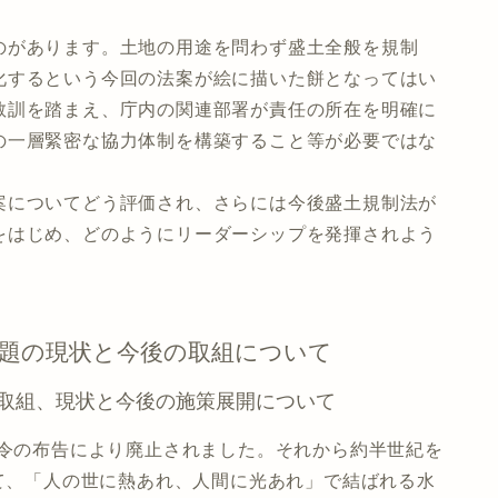
のがあります。土地の用途を問わず盛土全般を規制
化するという今回の法案が絵に描いた餅となってはい
教訓を踏まえ、庁内の関連部署が責任の所在を明確に
の一層緊密な協力体制を構築すること等が必要ではな
案についてどう評価され、さらには今後盛土規制法が
をはじめ、どのようにリーダーシップを発揮されよう
課題の現状と今後の取組について
取組、現状と今後の施策展開について
放令の布告により廃止されました。それから約半世紀を
いて、「人の世に熱あれ、人間に光あれ」で結ばれる水