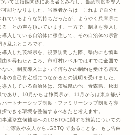
については婚姻関係にある者とみなし、当該制度を導入
が可能となりました。当事者からは「これまで自分た
されているような気持ちだったが、ようやく兵庫県に
じる」との声を頂いています。一方で、制度を導入し
を導入している自治体に移住して、その自治体の県営
聞き及ぶところです。
を導入した茨城県を、視察訪問した際、県内にも慎重
理由を尋ねたところ、市町村レベルではすでに全国で
いない、制度導入によって何らかの制約を受ける県民
事者の自己肯定感につながるとの説明を受けました。
を導入している自治体は、茨城県の他、青森県、秋田
であり、10月からは静岡県が、11月からは東京都が
もパートナーシップ制度・ファミリーシップ制度を導
選択できる環境を整備するべきだと考えます。
事選挙立候補者へのLGBTQに関する施策についての
いて「ご家族や友人からLGBTQ であることを、もし告白