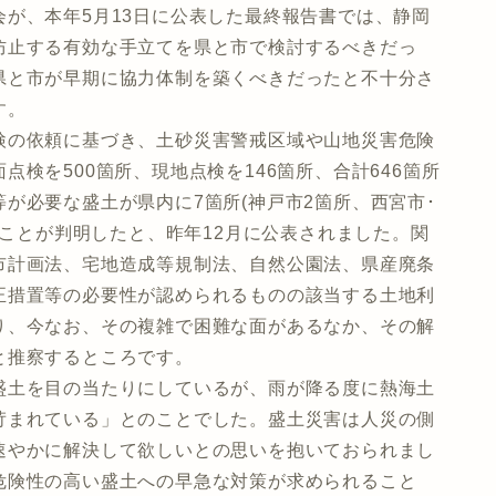
が、本年5月13日に公表した最終報告書では、静岡
防止する有効な手立てを県と市で検討するべきだっ
県と市が早期に協力体制を築くべきだったと不十分さ
す。
検の依頼に基づき、土砂災害警戒区域や山地災害危険
検を500箇所、現地点検を146箇所、合計646箇所
が必要な盛土が県内に7箇所(神戸市2箇所、西宮市･
ることが判明したと、昨年12月に公表されました。関
市計画法、宅地造成等規制法、自然公園法、県産廃条
正措置等の必要性が認められるものの該当する土地利
り、今なお、その複雑で困難な面があるなか、その解
と推察するところです。
盛土を目の当たりにしているが、雨が降る度に熱海土
苛まれている」とのことでした。盛土災害は人災の側
速やかに解決して欲しいとの思いを抱いておられまし
危険性の高い盛土への早急な対策が求められること