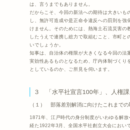
は、言うまでもありません。
だからこそ、今回の新法への期待は大きいも
し、無許可造成や是正命令違反への罰則を強
けません。そのためには、熱海土石流災害の
したうえで連携し総力で取組むこと、市町と
いでしょうか。
知事は、自治体の権限が大きくなる今回の法
実効性あるものとなるため、庁内体制づくり
としているのか、ご所見を伺います。
３ 「水平社宣言100年」、人権
（１） 部落差別解消に向けたこれまでの
1871年、江戸時代の身分制度がいわゆる解
経た1922年3月、全国水平社創立大会にお