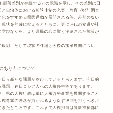
在も部落差別が存続するとの認識を示し、その差別は日
と自治体における相談体制の充実、教育･啓発･調査
文化をすすめる県民運動が展開される等、差別のない
、現状を的確に捉えるとともに、更に時代の変遷や社
に学びながら、より県民の心に響く洗練された施策が
の取組、そして現状の課題と今後の施策展開につい
のあり方について
た日々新たな課題が惹起していると考えます。今日的
る課題、在日ロシア人への人権侵害等であります。
り、県の人権行政は単に人権啓発事業を展開すること
人権尊重の理念が貫かれるよう促す役割を担うべきだ
てきたところです。これまで人権担当は健康福祉部に