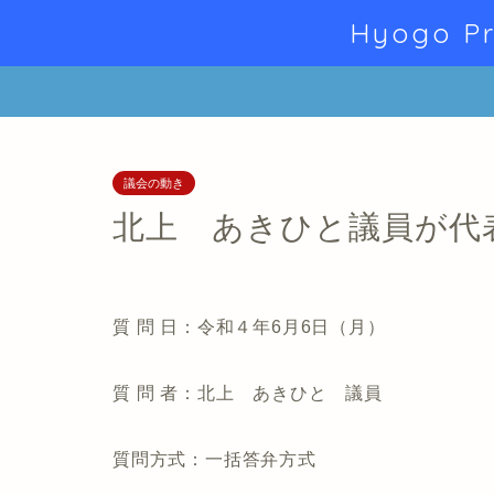
Hyogo Pr
議会の動き
北上 あきひと議員が代
質 問 日：令和４年6月6日（月）
質 問 者：北上 あきひと 議員
質問方式：一括答弁方式