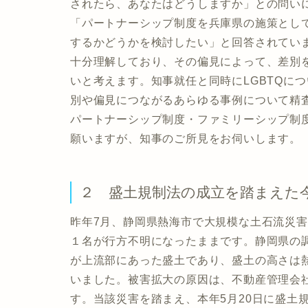
されたら、あなたはどうしますか」との問い
「パートナーシップ制度を兵庫県の施策とし
するかどうかを検討したい」と回答されてい
十分理解しており、その偏見によって、差別
いと考えます。知事就任と同時にLGBTQに
別や偏見につながるあらゆる事例について精
パートナーシップ制度・ファミリーシップ制
願いますが、知事のご所見をお伺いします。
２ 盛土規制法の成立を踏まえた
昨年7月、静岡県熱海市で大規模な土石流災害
１名が行方不明になったままです。静岡県の
が上流部にあった盛土であり、盛土の高さは
いました。被害拡大の原因は、不動産管理会
す。当該災害を踏まえ、本年5月20日に盛土