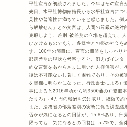
平社宣言が朗読されました。今年はその宣言か
先日、水平社博物館館長から水平社宣言につ
見性や普遍性に満ちていると感じました。例
ら解放せん」との文言は、人間の尊厳の絶対
克服しよう、差別･被差別の立場を超えて、
びかけるものであり、多様性と包摂の社会を
す。100年の節目に、宣言の価値をしっかり
部落差別の現状を考察すると、例えばインタ
的な言葉をあからさまに用いた人権侵害が、
復は不可能ないし著しく困難であり、その被
を契機に明らかになった、行政書士による戸
事によると2016年頃から約3500通の戸籍
たり2万～4万円の報酬を受け取り、総額で約7
また、法務省の部落差別の実態に係る調査結
否かが気になるとの回答が、15.8%あり、部
限っても、気になるとの回答は15.7%で、