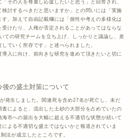
に「その人を尊重し応援したいと思う」と回答され、
て検討するべきだと思いますか」との問いには「実施
ます。加えて自由記載欄には「個性や考えの多様化は
を受けたり、人権が否定されることがあってはならな
ついての研究チームを立ち上げ、しっかりと議論し、差
査していく所存です」と述べられました。
度導入に向け、前向きな研究を進めて頂きたいと切に
今後の盛土対策について
が発生しました。関連死を含め27名が死亡し、未だ
調査によると、流出した土砂の大部分を占めていたの
熱海市への届出を大幅に超える不適切な状態が続いて
社による不適切な盛土ではないかと報道されていま
規制法が成立したところです。