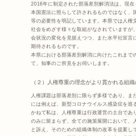
2016年に制定された部落差別解消法は、現
本国憲法に照らして許されるものではなく、国
等の必要性を明記しています。本県では人権
社会をめざす様々な取組がなされていますが
会状況の変化を見据えつつ、また水平社宣言
期待されるものです。
本県における部落差別解消に向けたこれまで
て、知事のご所見をお伺いします。
（２）人権尊重の理念がより貫かれる組織
人権課題は部落差別に限らず多様であり、ま
には例えば、新型コロナウイルス感染症を巡
かねて私は、人権尊重は行政運営の土台であ
のみに留まらず、全ての施策展開において、
と訴え、そのための組織体制の改革を提案し