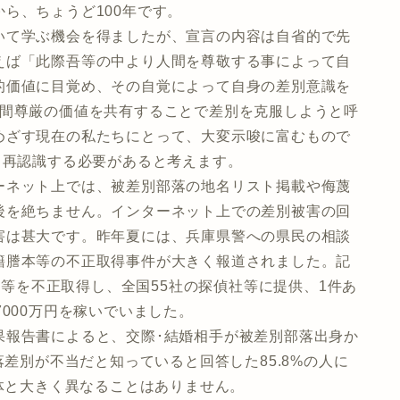
ら、ちょうど100年です。
いて学ぶ機会を得ましたが、宣言の内容は自省的で先
えば「此際吾等の中より人間を尊敬する事によって自
的価値に目覚め、その自覚によって自身の差別意識を
人間尊厳の価値を共有することで差別を克服しようと呼
めざす現在の私たちにとって、大変示唆に富むもので
と再認識する必要があると考えます。
ーネット上では、被差別部落の地名リスト掲載や侮蔑
後を絶ちません。インターネット上での差別被害の回
害は甚大です。昨年夏には、兵庫県警への県民の相談
籍謄本等の不正取得事件が大きく報道されました。記
謄本等を不正取得し、全国55社の探偵社等に提供、1件あ
000万円を稼いでいました。
果報告書によると、交際･結婚相手が被差別部落出身か
落差別が不当だと知っていると回答した85.8%の人に
全体と大きく異なることはありません。