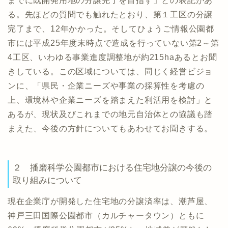
までに既開発用地の分譲完了を目指す」との表記があ
る。先ほどの質問でも触れたとおり、第１工区の分譲
完了まで、12年かかった。そしてひょうご情報公園都
市には平成25年度末時点で造成を行っていない第2～第
4工区、いわゆる事業進度調整地が約215haあるとお聞
きしている。この区域については、同じく経営ビジョ
ンに、「県民・企業ニーズや事業の採算性を考慮の
上、環境林や企業ニーズを踏まえた利活用を検討」と
あるが、現状及びこれまでの地元自治体との協議も踏
まえた、今後の方針についてもあわせてお聞きする。
２ 播磨科学公園都市における住宅地分譲の今後の
取り組みについて
現在企業庁が開発した住宅地の分譲済率は、潮芦屋、
神戸三田国際公園都市（カルチャータウン）ともに