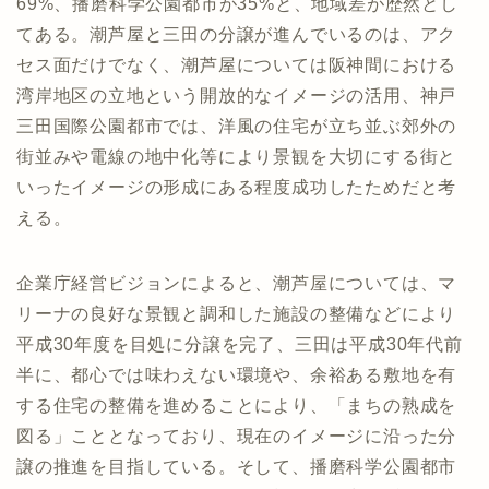
69%、播磨科学公園都市が35%と、地域差が歴然とし
てある。潮芦屋と三田の分譲が進んでいるのは、アク
セス面だけでなく、潮芦屋については阪神間における
湾岸地区の立地という開放的なイメージの活用、神戸
三田国際公園都市では、洋風の住宅が立ち並ぶ郊外の
街並みや電線の地中化等により景観を大切にする街と
いったイメージの形成にある程度成功したためだと考
える。
企業庁経営ビジョンによると、潮芦屋については、マ
リーナの良好な景観と調和した施設の整備などにより
平成30年度を目処に分譲を完了、三田は平成30年代前
半に、都心では味わえない環境や、余裕ある敷地を有
する住宅の整備を進めることにより、「まちの熟成を
図る」こととなっており、現在のイメージに沿った分
譲の推進を目指している。そして、播磨科学公園都市