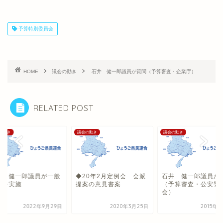
予算特別委員会
HOME
議会の動き
石井 健一郎議員が質問（予算審査・企業庁）
RELATED POST
の動き
議会の動き
議会の動き
井 健一郎議員が一般
◆20年2月定例会 会派
石井 健一郎議員が
問を実施
提案の意見書案
（予算審査・公安委
会）
2022年9月29日
2020年3月25日
2015年