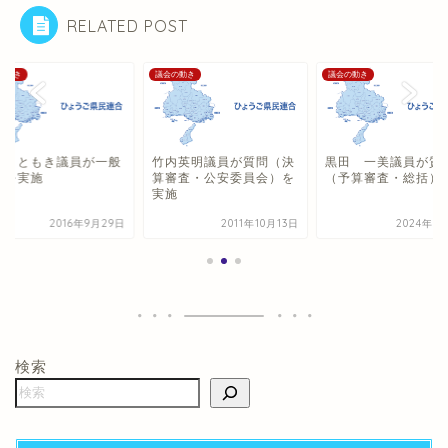
RELATED POST
の動き
議会の動き
議会の動き
田 ともき議員が一般
竹内英明議員が質問（決
黒田 一美議員が質
問を実施
算審査・公安委員会）を
（予算審査・総括）
実施
2016年9月29日
2011年10月13日
2024年3
検索