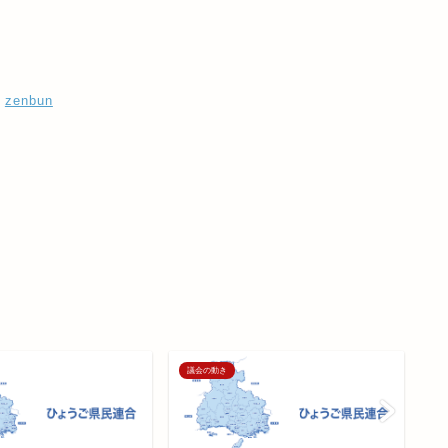
zenbun
議会の動き
議