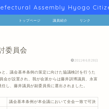
efectural Assembly Hyogo Citiz
トップページ
議員紹介
リンク
検討委員会
2011年6月28日
みと、議会基本条例の策定に向けた協議検討を行うた
討委員会が設置され、我が会派からは藤井訓博議員、永富
就任し、藤井議員が副委員長に選出されました。
議会基本条例が本会議において全会一致で可決