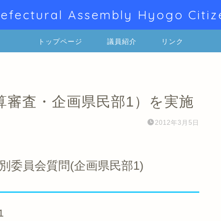
efectural Assembly Hyogo Citiz
トップページ
議員紹介
リンク
算審査・企画県民部1）を実施
2012年3月5日
委員会質問(企画県民部1)
1