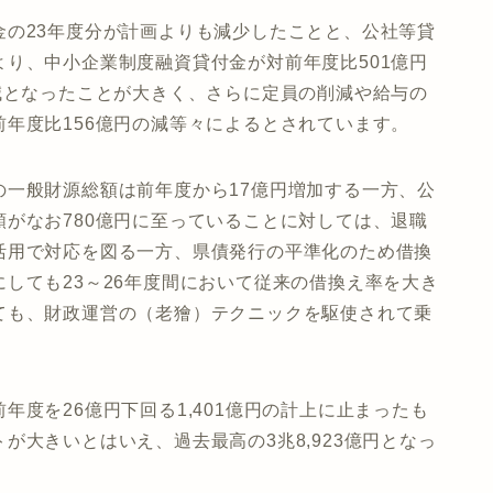
金の23年度分が計画よりも減少したことと、公社等貸
り、中小企業制度融資貸付金が対前年度比501億円
減となったことが大きく、さらに定員の削減や給与の
年度比156億円の減等々によるとされています。
の一般財源総額は前年度から17億円増加する一方、公
がなお780億円に至っていることに対しては、退職
活用で対応を図る一方、県債発行の平準化のため借換
しても23～26年度間において従来の借換え率を大き
ても、財政運営の（老獪）テクニックを駆使されて乗
度を26億円下回る1,401億円の計上に止まったも
が大きいとはいえ、過去最高の3兆8,923億円となっ