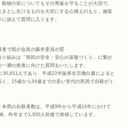
、動物の命についてもその尊厳を守ることが大切で、
生きとし生けるものを大切にする心構えのもと、施策
本に据えて質問に入ります。
審査で我が会派の藤井委員が質
取り組みは「県民の安全・安心の基盤づくり」に繋が
の一層の推進に向けた質問をいたします。
30,651人であり、平成22年版厚生労働白書によると
く、15歳から34歳までの若い世代の死因で自殺がト
本県の自殺者数は、平成9年から平成10年にかけて
て以来、昨年まで1,300人前後で推移しています。