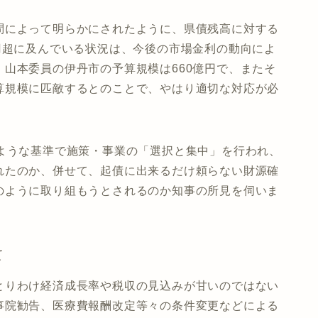
問によって明らかにされたように、県債残高に対する
円超に及んでいる状況は、今後の市場金利の動向によ
山本委員の伊丹市の予算規模は660億円で、またそ
算規模に匹敵するとのことで、やはり適切な対応が必
のような基準で施策・事業の「選択と集中」を行われ、
れたのか、併せて、起債に出来るだけ頼らない財源確
のように取り組もうとされるのか知事の所見を伺いま
て
とりわけ経済成長率や税収の見込みが甘いのではない
事院勧告、医療費報酬改定等々の条件変更などによる