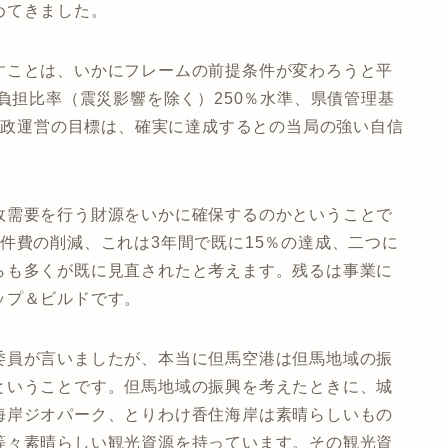
めてきました。
すことは、いかにフレームの前提条件が変わろうと平
来負担比率（震災影響を除く）250％水準、県債管理基
の財政運営の目標は、確実に達成するとの当局の強い自信
政需要を行う財源をいかに確保するのかということで
件費の削減、これは3年間で既に15％の達成、二つに
らも多くが既に見直されたと考えます。残るは事業に
ップ＆ビルドです。
委員が言いましたが、本当に但馬空港は但馬地域の振
ということです。但馬地域の振興を考えたときに、城
海岸ジオパーク、とりわけ香住海岸は素晴らしいもの
等々素晴らしい観光資源を持っています。その観光資