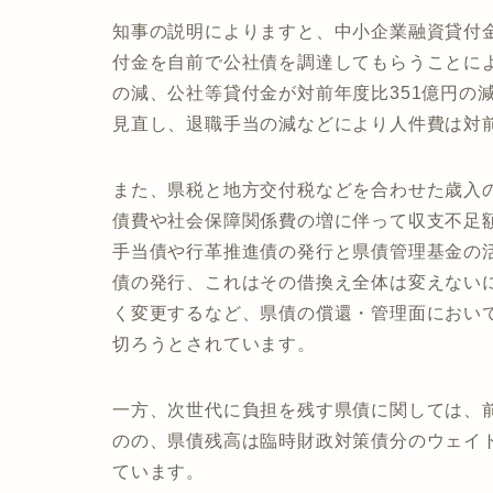
知事の説明によりますと、中小企業融資貸付
付金を自前で公社債を調達してもらうことによ
の減、公社等貸付金が対前年度比351億円の
見直し、退職手当の減などにより人件費は対前
また、県税と地方交付税などを合わせた歳入
債費や社会保障関係費の増に伴って収支不足額
手当債や行革推進債の発行と県債管理基金の
債の発行、これはその借換え全体は変えないに
く変更するなど、県債の償還・管理面におい
切ろうとされています。
一方、次世代に負担を残す県債に関しては、前年
のの、県債残高は臨時財政対策債分のウェイト
ています。