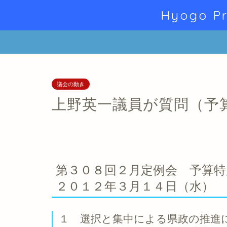
Hyogo Pr
議会の動き
上野英一議員が質問（予
第３０８回２月定例会 予算特
２０１２年３月１４日（水）
１ 選択と集中による県政の推進