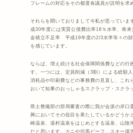
フレームの対応をその都度各議員が説明を求
それらを聞いておりまして今私が思っていま
成30年度には実質公債費比率18％水準、将
金積立不足率 平成19年度の2/3水準等々
を感じています。
ならば、増え続ける社会保障関係費などの行
す。一つには、定員削減（3割）による総額人
消耗品や印刷費などの事務費の見直し、これ
おいて知事のおっしゃるスクラップ・スクラ
県土整備部の部局審査の際に我が会派の岸口
興においてその役目を果たしているかどうか
崎温泉、湯村温泉をはじめとする温泉、山陰
だと思います。カニや但馬ビーフ、スキー場