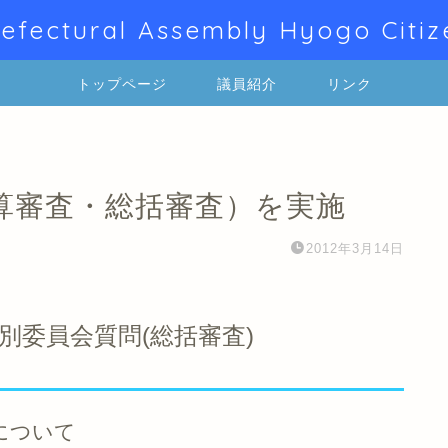
efectural Assembly Hyogo Citiz
トップページ
議員紹介
リンク
算審査・総括審査）を実施
2012年3月14日
別委員会質問(総括審査)
について