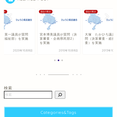
の動き
議会の動き
議会の動き
田 英一議員が質問
宮本博美議員が質問（決
大塚 たかひろ議員
健康福祉部）を実施
算審査・企画県民部2）
問（決算審査・総括
を実施
査）を実施
2020年10月8日
2010年10月8日
2013年10
検索
Categories&Tags