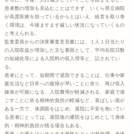
患者数の増加も見込むことはできず、いくら県立病院
が高度医療を担っているからとはいえ、経営を取り巻
く環境は、今後ますます厳しい状況になっていくもの
と考えられる。
監査委員からの決算審査意見書には、１人１日当たり
の入院収益が増加した主な要因として、平均在院日数
の短縮化等による入院料の収入増等と、記されてい
る。
患者にとって、短期間で退院できることは、仕事や家
庭生活など日常への復帰が早いことに依り、再び収入
確保が可能になる、入院費用が軽減される、家庭で過
ごすことに依る精神的負担の軽減など、喜ばしい面が
ある一方で、体調面をはじめ、退院に不安を抱いてい
る患者にとっては、退院後の通院をはじめとして身体
的・精神的負担が残る場合もある。
看護・介護をはじめとする家族などへの負担増、全体