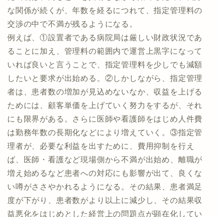
な関係が続くが、年数を経るにつれて、指定管理料の
交渉の中で不満が残るようになる。
例えば、①設置者である病院局は厳しい財政状況であ
ることに加え、管理料の範囲内で運営上黒字になって
いれば良いと言うことで、指定管理料を少しでも減額
したいと要求が出始める。②しかしながら、指定管理
者は、患者数の増加が見込めないなか、収益を上げる
ためには、顧客単価を上げていく努力をするが、それ
にも限界がある。さらに医師や看護師をはじめ人件費
は勤務年数の長期化などにより増えていく。③指定管
理者が、必要な利益を出すために、費用抑制を行え
ば、医師・看護など現場側から不満が出始め、離職が
増え始めるなど患者への対応にも影響が出て、良くな
い噂がささやかれるようになる。その結果、患者満足
度が下がり、患者数がより以上に減少し、その結果収
益悪化をはじめとした経営上の問題点が顕在化してい