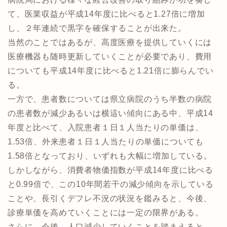
て、医業収益が平成14年度に比べると1.27倍に増加
し、２年連続で黒字を確保することが出来た。
当然のことではあるが、高度医療を提供していくには
医療機器も随時更新していくことが必要であり、費用
についても平成14年度に比べると1.21倍に膨らんでい
る。
一方で、患者数については県立病院のうち半数の病院
の患者数が減少あるいは横這い傾向にある中、平成14
年度と比べて、入院患者１日１人当たりの単価は、
1.53倍、外来患者１日１人当たりの単価についても
1.58倍となっており、いずれも大幅に増加している。
しかしながら、消費者物価指数が平成14年度に比べる
と0.99倍で、この10年間若干の減少傾向を示している
ことや、長引くデフレ不況の状況を鑑みると、今後、
診療単価を高めていくことには一定の限界がある。
さらに、今後、人口減少していくことを踏まえると、