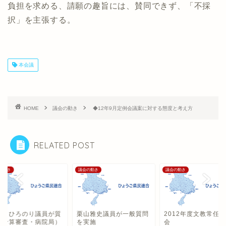
負担を求める、請願の趣旨には、賛同できず、「不採
択」を主張する。
本会議
HOME
議会の動き
◆12年9月定例会議案に対する態度と考え方
RELATED POST
の動き
議会の動き
議会の動き
西 ひろのり議員が質
栗山雅史議員が一般質問
2012年度文教常任
（予算審査・病院局）
を実施
会