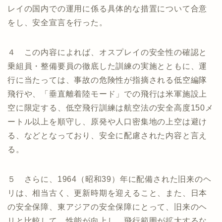
レイの国内での運用に係る具体的な措置について合意
をし、安全宣言を行った。
４ この内容によれば、オスプレイの安全性の確認と
乗組員・整備要員の徹底した訓練の実施とともに、運
行に当たっては、事故の危険性が指摘される低空編隊
飛行や、「垂直離着陸モード」での飛行は米軍施設上
空に限定する、低空飛行訓練は航空法の安全高度150メ
ートル以上を順守し、原発や人口密集地の上空は避け
る、などとなっており、安全に配慮された内容と言え
る。
５ さらに、1964（昭和39）年に配備された旧来のヘ
リは、相当古く、更新時期を迎えること、また、日本
の安全保障、東アジアの安全保障にとって、旧来のヘ
リと比較して、性能が向上し、飛行範囲が拡大するな