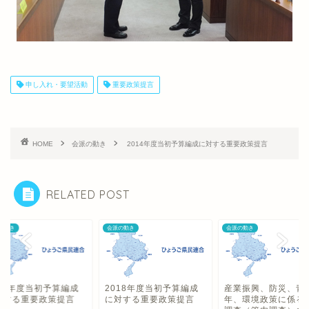
申し入れ・要望活動
重要政策提言
HOME
会派の動き
2014年度当初予算編成に対する重要政策提言
RELATED POST
の動き
会派の動き
会派の動き
011年度当初予算編成
2018年度当初予算編成
産業振興、防災、青
対する重要政策提言
に対する重要政策提言
年、環境政策に係る