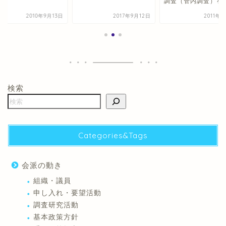
調査（管内調査）を
2010年9月13日
2017年9月12日
2011年
検索
Categories&Tags
会派の動き
組織・議員
申し入れ・要望活動
調査研究活動
基本政策方針