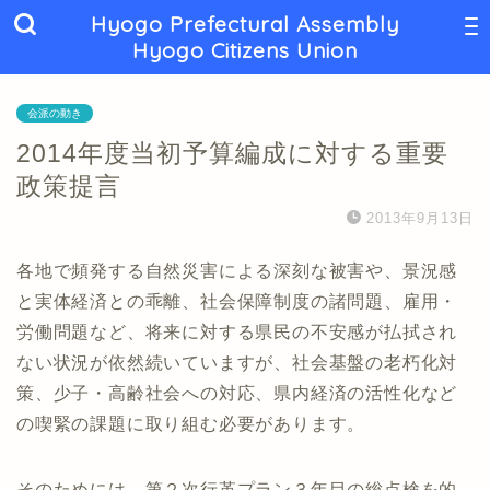
Hyogo Prefectural Assembly
Hyogo Citizens Union
会派の動き
2014年度当初予算編成に対する重要
政策提言
2013年9月13日
各地で頻発する自然災害による深刻な被害や、景況感
と実体経済との乖離、社会保障制度の諸問題、雇用・
労働問題など、将来に対する県民の不安感が払拭され
ない状況が依然続いていますが、社会基盤の老朽化対
策、少子・高齢社会への対応、県内経済の活性化など
の喫緊の課題に取り組む必要があります。
そのためには、第２次行革プラン３年目の総点検を的