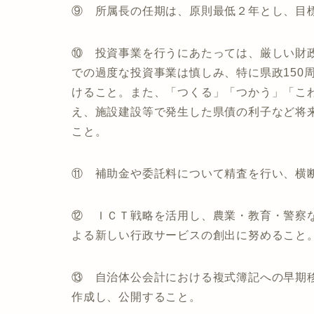
⑨ 所属長の任期は、原則最低２年とし、目
⑩ 投資事業を行うにあたっては、厳しい財
での過度な投資事業は慎しみ、特に県政150
けること。また、「つくる」「つかう」「こ
え、施設建設等で発生した県債の利子など将
こと。
⑪ 補助金や委託料について精査を行い、横
⑫ ＩＣＴ戦略を活用し、農業・教育・警察
よる新しい行政サービスの創出に努めること
⑬ 自治体公会計における複式簿記への早期
作成し、公開すること。