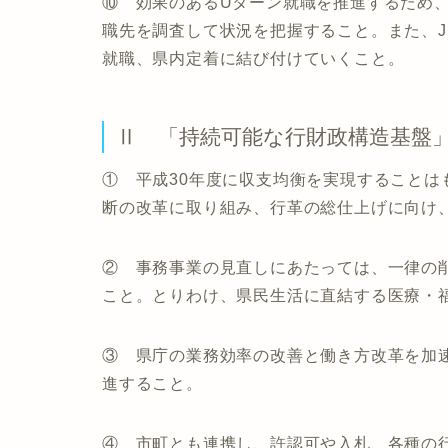
⑩ 効果のあるUターン就職を推進するため
職先を調査して状況を把握すること。また、J
就職、県内定着に結び付けていくこと。
Ⅱ 「持続可能な行財政構造基盤
① 平成30年度に収支均衡を実現すること
断の改革に取り組み、行革の総仕上げに向け
② 事務事業の見直しにあたっては、一律の
こと。とりわけ、県民生活に直結する医療・
③ 県庁の業務効率の改善と働き方改革を加
進すること。
④ 市町とも連携し、許認可や入札、各種の