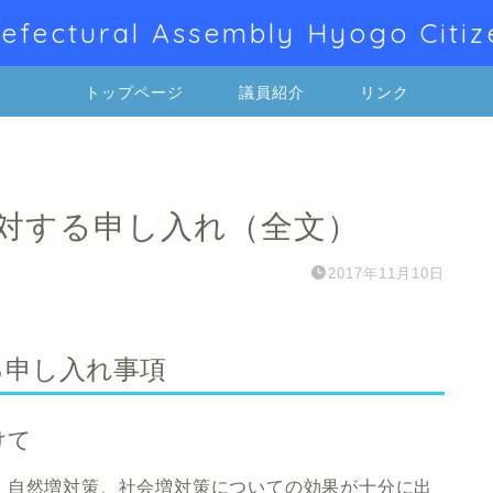
efectural Assembly Hyogo Citiz
トップページ
議員紹介
リンク
に対する申し入れ（全文）
2017年11月10日
る申し入れ事項
けて
、自然増対策、社会増対策についての効果が十分に出