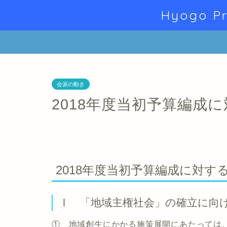
Hyogo Pr
会派の動き
2018年度当初予算編成
2018年度当初予算編成に対す
Ⅰ 「地域主権社会」の確立に向
① 地域創生にかかる施策展開にあたっては