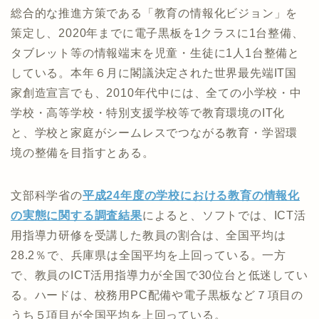
総合的な推進方策である「教育の情報化ビジョン」を
策定し、2020年までに電子黒板を1クラスに1台整備、
タブレット等の情報端末を児童・生徒に1人1台整備と
している。本年６月に閣議決定された世界最先端IT国
家創造宣言でも、2010年代中には、全ての小学校・中
学校・高等学校・特別支援学校等で教育環境のIT化
と、学校と家庭がシームレスでつながる教育・学習環
境の整備を目指すとある。
文部科学省の
平成24年度の学校における教育の情報化
の実態に関する調査結果
によると、ソフトでは、ICT活
用指導力研修を受講した教員の割合は、全国平均は
28.2％で、兵庫県は全国平均を上回っている。一方
で、教員のICT活用指導力が全国で30位台と低迷してい
る。ハードは、校務用PC配備や電子黒板など７項目の
うち５項目が全国平均を上回っている。