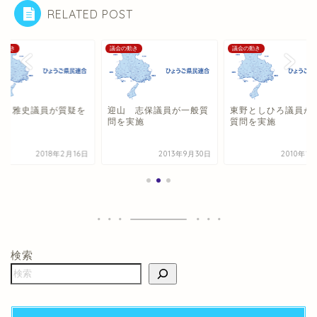
RELATED POST
の動き
議会の動き
議会の動き
山 雅史議員が質疑を
迎山 志保議員が一般質
東野としひろ議員が
施
問を実施
質問を実施
2018年2月16日
2013年9月30日
2010年1
検索