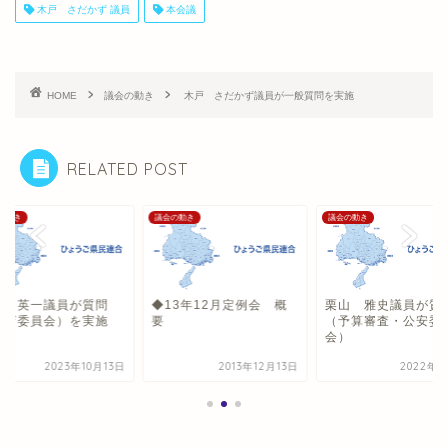
木戸 さだかず 議員
本会議
HOME
議会の動き
木戸 さだかず議員が一般質問を実施
RELATED POST
の動き
議会の動き
議会の動き
田 英一議員が質問
◆13年12月定例会 概
栗山 雅史議員が質
教育委員会）を実施
要
（予算審査・公安委
会）
2023年10月13日
2013年12月13日
2022年3