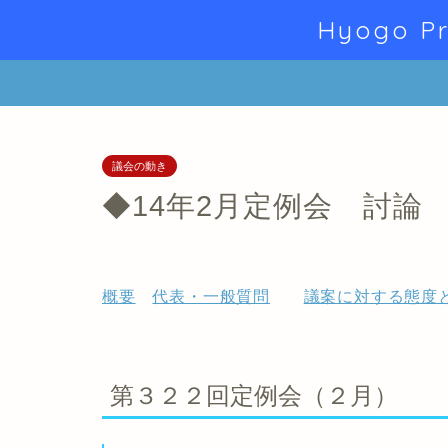
Hyogo Pr
議会の動き
◆14年2月定例会 討論
概要
代表・一般質問
議案に対する態度
第３２２回定例会（２月）