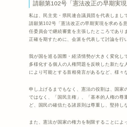
請願第102号「憲法改正の早期実
私は、民主党・県民連合議員団を代表しまし
請願第102号「憲法改正の早期実現を求める
任委員会で継続審査を主張したところであり
正確を期すために、会派を代表して討論を行
我が国を巡る国際・経済情勢が大きく変化し
多様化する個人の人権問題を反映した新たな
により可能とする首相発言があるなど、様々
申し上げるまでもなく、憲法の役割は、国家
ではなく、「国民主権」、「基本的人権の尊
ど、国民の確信たる諸原則は尊重し、堅持し
また、憲法が国家の権力を制限することによ