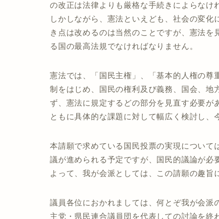
の改正は法律よりも厳格な手続きによらなけ
しかしながら、憲法といえども、社会の変化
き点は改めるのは当然のことですが、憲法を
る国の最高法規でなければなりません。
憲法では、「国民主権」、「基本的人権の尊
制をはじめ、国民の権利及び義務、国会、地
ず、憲法に規定するどの部分を見直す必要が
ともに具体的な課題に対して幅広く検討し、
本請願で求めている国民投票の実現について
議が進められる予定ですが、国民的議論が必
よって、我が会派としては、この請願の趣旨
議員各位におかれましては、何とぞ我が会派
主党・県民連合議員団を代表しての討論を終