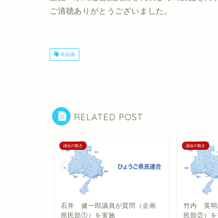
ご清聴ありがとうございました。
本会議
RELATED POST
議会の動き
議会の動き
 代表・一般
石井 健一郎議員が質問（企画
竹内 英明
県民部①）を実施
民部②）を