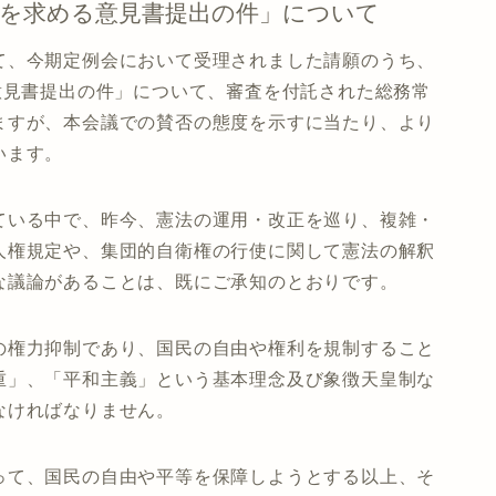
現を求める意見書提出の件」について
て、今期定例会において受理されました請願のうち、
意見書提出の件」について、審査を付託された総務常
ますが、本会議での賛否の態度を示すに当たり、より
います。
ている中で、昨今、憲法の運用・改正を巡り、複雑・
人権規定や、集団的自衛権の行使に関して憲法の解釈
な議論があることは、既にご承知のとおりです。
の権力抑制であり、国民の自由や権利を規制すること
重」、「平和主義」という基本理念及び象徴天皇制な
なければなりません。
って、国民の自由や平等を保障しようとする以上、そ