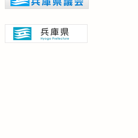
会の動き
議会の動き
井 健一郎議員が質問（企画
竹内 英明議員が質問（企画県
民部①）を実施
民部②）を実施