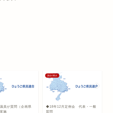
議会の動き
議
議員が質問（企画県
◆18年12月定例会 代表・一般
石
実施
質問
県