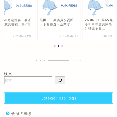
23年6月定例会 会派
黒田 一美議員が質問
26.06.11 第65
案の意見書案 第7号
（予算審査・企業庁）
令和８年度兵庫県一
計補正予算...
2023年6月19日
2019年3月8日
2026年7月
検索
Categories&Tags
会派の動き