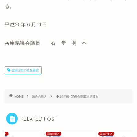
る。
平成26年６月11日
兵庫県議会議長 石 堂 則 本
会派提案の意見書案
HOME
議会の動き
◆14年6月定例会提出意見書案
RELATED POST
の動き
議会の動き
議会の動き