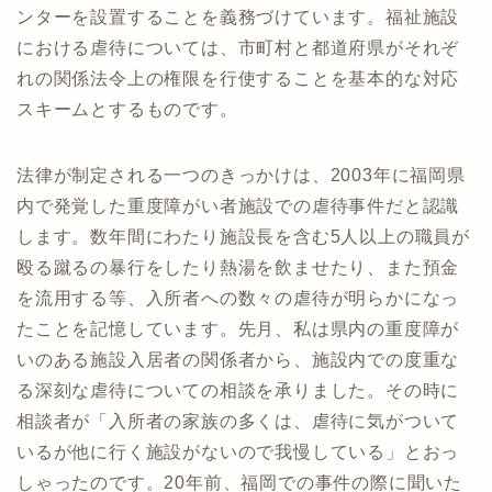
ンターを設置することを義務づけています。福祉施設
における虐待については、市町村と都道府県がそれぞ
れの関係法令上の権限を行使することを基本的な対応
スキームとするものです。
法律が制定される一つのきっかけは、2003年に福岡県
内で発覚した重度障がい者施設での虐待事件だと認識
します。数年間にわたり施設長を含む5人以上の職員が
殴る蹴るの暴行をしたり熱湯を飲ませたり、また預金
を流用する等、入所者への数々の虐待が明らかになっ
たことを記憶しています。先月、私は県内の重度障が
いのある施設入居者の関係者から、施設内での度重な
る深刻な虐待についての相談を承りました。その時に
相談者が「入所者の家族の多くは、虐待に気がついて
いるが他に行く施設がないので我慢している」とおっ
しゃったのです。20年前、福岡での事件の際に聞いた