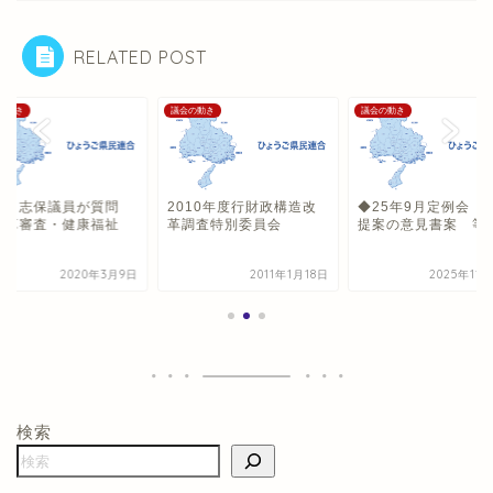
RELATED POST
の動き
議会の動き
議会の動き
山 志保議員が質問
2010年度行財政構造改
◆25年9月定例会 
予算審査・健康福祉
革調査特別委員会
提案の意見書案 等
）
2020年3月9日
2011年1月18日
2025年11
検索