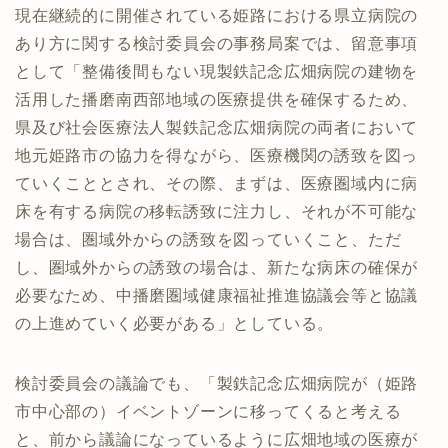
現在継続的に開催されている姫路における県立病院の
あり方に関する検討委員会の事務局案では、留意事項
として「整備後間もない現製鉄記念広畑病院の建物を
活用した播磨南西部地域の医療提供を確保するため、
県及び社会医療法人製鉄記念広畑病院の両者において
地元姫路市の協力を得ながら、医療機関の誘致を図っ
ていくこととされ、その際、まずは、医療圏域内に病
床を有する病院の移転誘致に注力し、それが不可能な
場合は、圏域外からの誘致を図っていくこと、ただ
し、圏域外からの誘致の場合は、新たな病床の確保が
必要なため、中播磨圏域健康福祉推進協議会等と協議
の上進めていく必要がある」としている。
検討委員会の議論でも、「製鉄記念広畑病院が（姫路
市中心部の）イベントゾーンに移ってくると考える
と、前から議論になっているように広畑地域の医療が