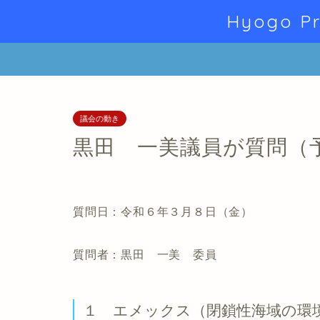
Hyogo Pr
議会の動き
黒田 一美議員が質問（
質問日：令和６年３月８日（金）
質問者：黒田 一美 委員
１ エメックス（閉鎖性海域の環