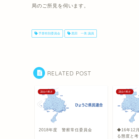
局のご所見を伺います。
予算特別委員会
黒田 一美 議員
RELATED POST
議会の動き
議会の動き
境常任委員会
2018年度 警察常任委員会
◆16年1
る態度と考