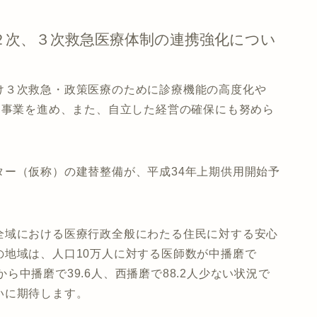
２次、３次救急医療体制の連携強化につい
け３次救急・政策医療のために診療機能の高度化や
に事業を進め、また、自立した経営の確保にも努めら
ター（仮称）の建替整備が、平成34年上期供用開始予
全域における医療行政全般にわたる住民に対する安心
地域は、人口10万人に対する医師数が中播磨で
均から中播磨で39.6人、西播磨で88.2人少ない状況で
いに期待します。