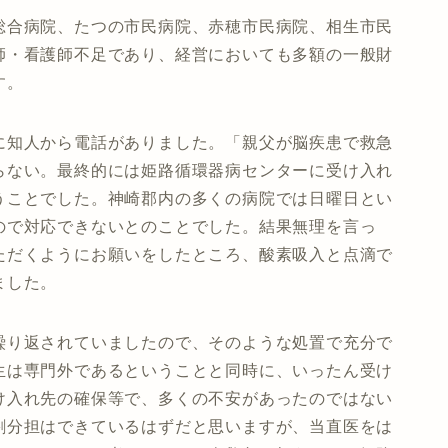
総合病院、たつの市民病院、赤穂市民病院、相生市民
師・看護師不足であり、経営においても多額の一般財
す。
に知人から電話がありました。「親父が脳疾患で救急
らない。最終的には姫路循環器病センターに受け入れ
うことでした。神崎郡内の多くの病院では日曜日とい
ので対応できないとのことでした。結果無理を言っ
ただくようにお願いをしたところ、酸素吸入と点滴で
ました。
繰り返されていましたので、そのような処置で充分で
生は専門外であるということと同時に、いったん受け
け入れ先の確保等で、多くの不安があったのではない
割分担はできているはずだと思いますが、当直医をは