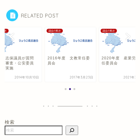
RELATED POST
の動き
議会の動き
議会の動き
山 志保議員が質問
2016年度 文教常任委
2020年度 産業労
決算審査・公安委員
員会
任委員会
）を実施
2014年10月10日
2017年3月23日
2021年3
検索