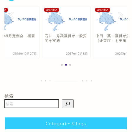
の動き
議会の動き
議会の動き
16年9月定例会 概要
石井 秀武議員が一般質
中田 英一議員が質
問を実施
（企業庁）を実施
2016年10月27日
2017年12月8日
2023年10
検索
Categories&Tags