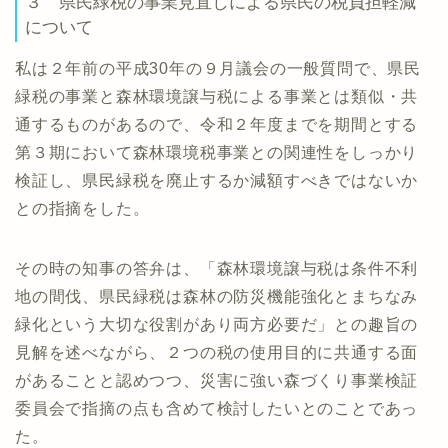
３ 県民緑税の事業見直しによる県民の税負担軽減
について
私は２年前の平成30年の９月議会の一般質問で、県民
緑税の事業と森林環境譲与税による事業とは類似・共
通するものがあるので、令和２年度までを期間とする
第３期において森林環境税事業との関連性をしっかり
検証し、県民緑税を廃止するか減額すべきではないか
との指摘をした。
その時の知事の答弁は、「森林環境譲与税は条件不利
地の間伐、県民緑税は森林の防災機能強化とまちなみ
緑化という大切な役割があり両方必要だ」との趣旨の
見解を述べながら、２つの税の使用目的に共通する面
があることと認めつつ、災害に強い森づくり事業検証
委員会で指摘の点も含めて検討したいとのことであっ
た。