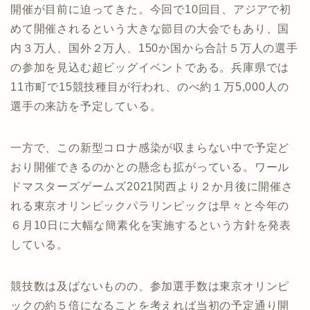
開催が目前に迫ってきた。今回で10回目、アジアで初
めて開催されるという大きな節目の大会でもあり、国
内３万人、国外２万人、150か国から合計５万人の選手
の参加を見込む超ビッグイベントである。兵庫県では
11市町で15競技種目が行われ、のべ約１万5,000人の
選手の来訪を予定している。
一方で、この新型コロナ感染が収まらない中で予定ど
おり開催できるのかとの懸念も拡がっている。ワール
ドマスターズゲームズ2021関西より２か月後に開催さ
れる東京オリンピックパラリンピックは早々と今年の
６月10日に大幅な簡素化を実施するという方針を発表
している。
競技数は及ばないものの、参加選手数は東京オリンピ
ックの約５倍になることを考えれば当初の予定通り開