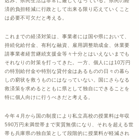
込み、県民生活は非常に厳しくなっている。県民の経
済的負担軽減に行政として出来る限り応えていくこと
は必要不可欠だと考える。
これまでの経済対策は、事業者には国や県において、
持続化給付金、有利な融資、雇用調整助成金、休業要
請事業者経営継続支援金等々十分とはいえないまでも
それなりの対策を打ってきた。一方、個人には10万円
の特別給付金や特別な貸付金はあるものの日々の暮ら
しの窮状を救うものにはなっていない。国にさらなる
救済策を求めるとともに県として独自にできることを
特に個人向けに行うべきだと考える。
今年４月から国の制度により私立高校の授業料は年収
590万円未満世帯まで実質無償になり、それを超える世
帯も兵庫県の独自策として段階的に授業料が軽減され