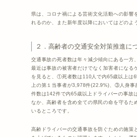
県は、コロナ禍による芸術文化活動への影響
れるのか、また新年度以降においてはどのよ
２．高齢者の交通安全対策推進に
交通事故の死者数は年々減少傾向にある一方
最近は事故の被害者だけでなく加害者になる
を見ると、①死者数は110人で内65歳以上は65人
上の第１当事者が3,978件(22.9%)、③
件数は142件で内65歳以上ドライバーの事故は
なか、高齢者を含め全ての県民の命を守るた
いるところです。
高齢ドライバーの交通事故を防ぐための施策