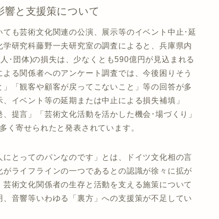
影響と支援策について
いても芸術文化関連の公演、展示等のイベント中止･延
化学研究科藤野一夫研究室の調査によると、兵庫県内
個人･団体)の損失は、少なくとも590億円が見込まれる
による関係者へのアンケート調査では、今後困りそう
と」「観客や顧客が戻ってこないこと」等の回答が多
示、イベント等の延期または中止による損失補填」
発、提言」「芸術文化活動を活かした機会･場づくり」
が多く寄せられたと発表されています。
人にとってのパンなのです」とは、ドイツ文化相の言
化がライフラインの一つであるとの認識が徐々に拡が
、芸術文化関係者の生存と活動を支える施策について
明、音響等いわゆる「裏方」への支援策が不足してい