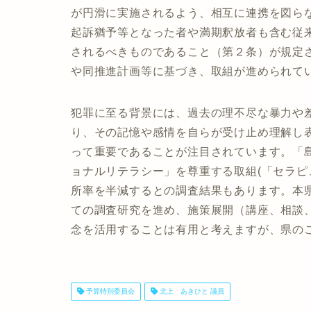
が円滑に実施されるよう、相互に連携を図ら
起訴猶予等となった者や満期釈放者も含む従
されるべきものであること（第２条）が規定
や同推進計画等に基づき、取組が進められて
犯罪に至る背景には、過去の理不尽な暴力や
り、その記憶や感情を自らが受け止め理解し
って重要であることが注目されています。「
ョナルリテラシー」を尊重する取組(「セラピ
所率を半減するとの調査結果もあります。本
ての調査研究を進め、施策展開（講座、相談
念を活用することは有用と考えますが、県の
予算特別委員会
北上 あきひと 議員