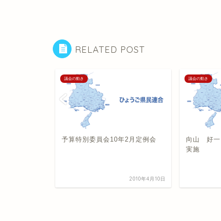
RELATED POST
議会の動き
議会の動き
 代表・一般質
予算特別委員会10年2月定例会
向山 好一
実施
2026年7月22日
2010年4月10日