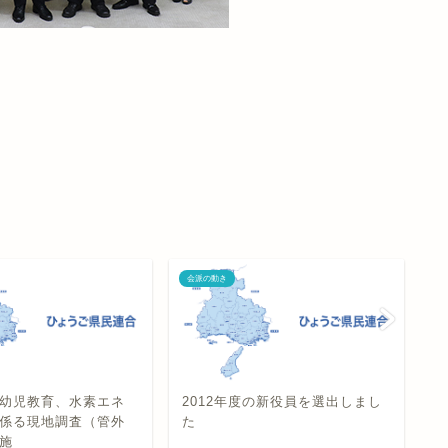
会派の動き
会
幼児教育、水素エネ
2012年度の新役員を選出しまし
神
係る現地調査（管外
た
地
施
査