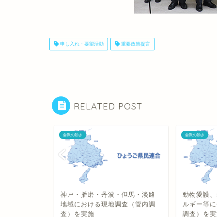
申し入れ・要望活動
重要政策提言
RELATED POST
会派の動き
会派の動き
を選出しまし
神戸・播磨・丹波・但馬・淡路
動物愛護、
地域における現地調査（管内調
ルギー等に
査）を実施
調査）を実