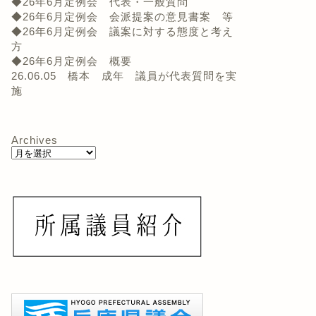
◆26年6月定例会 代表・一般質問
◆26年6月定例会 会派提案の意見書案 等
◆26年6月定例会 議案に対する態度と考え
方
◆26年6月定例会 概要
26.06.05 橋本 成年 議員が代表質問を実
施
Archives
派の動き
会派の動き
戸・播磨・丹波・但馬・淡路
動物愛護、幼児教育、水素エネ
域における現地調査（管内調
ルギー等に係る現地調査（管外
）を実施
調査）を実施