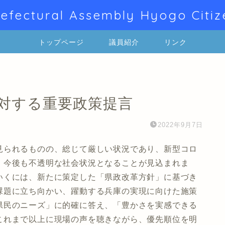
efectural Assembly Hyogo Citiz
トップページ
議員紹介
リンク
に対する重要政策提言
2022年9月7日
見られるものの、総じて厳しい状況であり、新型コロ
、今後も不透明な社会状況となることが見込まれま
いくには、新たに策定した「県政改革方針」に基づき
課題に立ち向かい、躍動する兵庫の実現に向けた施策
県民のニーズ」に的確に答え、「豊かさを実感できる
これまで以上に現場の声を聴きながら、優先順位を明