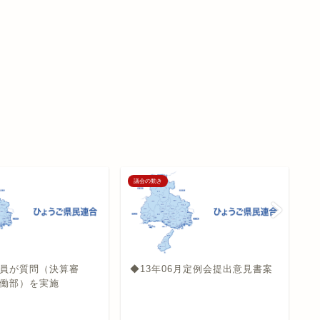
議会の動き
議
員が質問（決算審
◆13年06月定例会提出意見書案
迎
働部）を実施
施