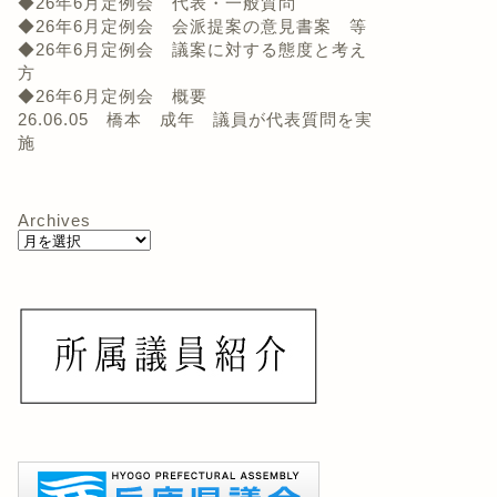
◆26年6月定例会 代表・一般質問
◆26年6月定例会 会派提案の意見書案 等
◆26年6月定例会 議案に対する態度と考え
方
◆26年6月定例会 概要
26.06.05 橋本 成年 議員が代表質問を実
施
Archives
会の動き
議会の動き
山 志保議員が一般質問を実
宮本博美議員が質問（決算審
査・産業労働部）を実施