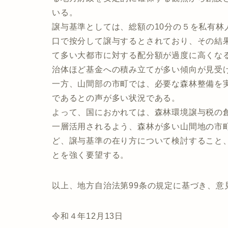
いる。
譲与基準としては、総額の10分の５を私有林
口で按分して譲与するとされており、その結
て多い大都市に対する配分額が過度に高くな
治体ほど基金への積み立てが多い傾向が見受
一方、山間部の市町では、必要な森林整備を
であるとの声が多い状況である。
よって、国におかれては、森林環境譲与税の
一層活用されるよう、森林が多い山間地の市
ど、譲与基準の在り方について検討すること
とを強く要望する。
以上、地方自治法第99条の規定に基づき、意
令和４年12月13日