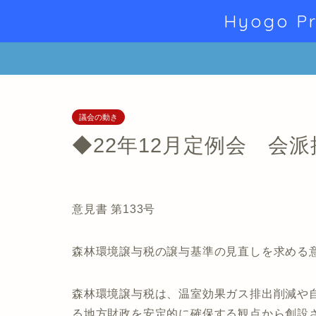
Hyogo Pr
議会の動き
◆22年12月定例会 会派
意見書 第133号
森林環境譲与税の譲与基準の見直しを求める
森林環境譲与税は、温室効果ガス排出削減や
る地方財政を安定的に確保する観点から創設さ