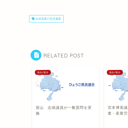
会派提案の意見書案
RELATED POST
議会の動き
議会の動き
提出意見書案
迎山 志保議員が一般質問を実
宮本博美議
施
査・産業労