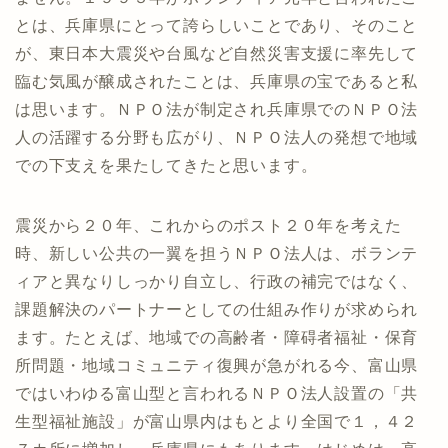
とは、兵庫県にとって誇らしいことであり、そのこと
が、東日本大震災や台風など自然災害支援に率先して
臨む気風が醸成されたことは、兵庫県の宝であると私
は思います。ＮＰＯ法が制定され兵庫県でのＮＰＯ法
人の活躍する分野も広がり、ＮＰＯ法人の発想で地域
での下支えを果たしてきたと思います。
震災から２０年、これからのポスト２０年を考えた
時、新しい公共の一翼を担うＮＰＯ法人は、ボランテ
ィアと異なりしっかり自立し、行政の補完ではなく、
課題解決のパートナーとしての仕組み作りが求められ
ます。たとえば、地域での高齢者・障碍者福祉・保育
所問題・地域コミュニティ復興が急がれる今、富山県
ではいわゆる富山型と言われるＮＰＯ法人設置の「共
生型福祉施設」が富山県内はもとより全国で１，４２