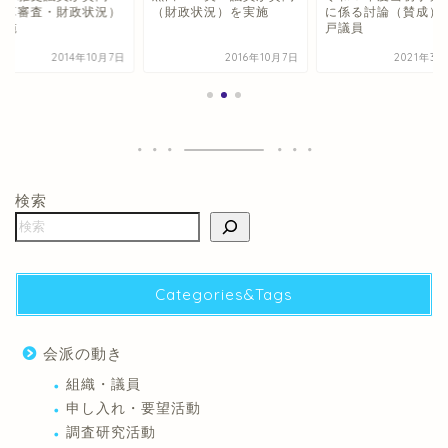
決算審査・財政状況）
（財政状況）を実施
に係る討論（賛成）
実施
戸議員
2014年10月7日
2016年10月7日
2021年3月
検索
Categories&Tags
会派の動き
組織・議員
申し入れ・要望活動
調査研究活動