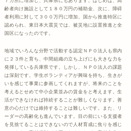
７カ所に増加し、兵庫県にもあります。はじめは、高
齢者向け施設として１８０万円の補助金、次に、障碍
者利用に対して３００万円に増加。国から推進特区に
認められ、東日本大震災では、被災地に設置推進と全
国区になったのです。
地域でいろんな分野で活動する認定ＮＰＯ法人も県内
に２３件と育ち、中間組織の立ち上げにも大きな力を
発揮している兵庫県です。しかし、ＮＰＯ法人の課題
は深刻です。学生ボランティアが興味を持ち、生きが
いを感じて事業に参画してくれますが、将来のことを
考えるとせめて中小企業並みの賃金をと考えます。生
活ができなければ持続することが難しくなります。善
意の心だけでは維持することは難しいです。また、リ
ーダーの高齢化も進んでいます。目の前にいる支援者
を見捨てることはできないので人材育成に焦りを感じ