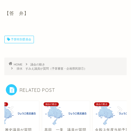
【答 弁】
予算特別委員会
HOME
議会の動き
掛水 すみえ議員が質問（予算審査・企画県民部①）
RELATED POST
の動き
議会の動き
議会の動き
山 雅史議員が質問
黒田 一美 議員が質問
令和３年度当初予算