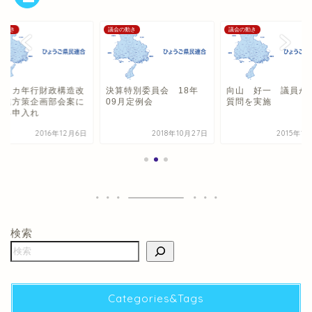
の動き
議会の動き
議会の動き
終２カ年行財政構造改
決算特別委員会 18年
向山 好一 議員が
推進方策企画部会案に
09月定例会
質問を実施
する申入れ
2016年12月6日
2018年10月27日
2015年1
検索
Categories&Tags