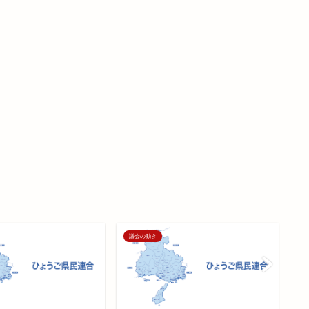
議会の動き
議