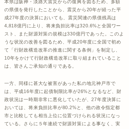
本県は阪神・淡路大震災からの復興を図るため、多額
の県債を発行したことから、震災から20年が経った平
成27年度の決算においても、震災関連の県債残高は
4,818億円に上り、将来負担比率は320.6%と全国ワー
スト、また財源対策の規模は330億円であった。このよ
うな状況の改善を図るため、平成20年度に全国で初め
て「行財政構造改革の推進に関する条例」を制定し、
10年をかけて行財政構造改革に取り組まれていること
は、皆さんご承知の通りである。
一方、同様に甚大な被害があった私の地元神戸市で
は、平成16年度に起債制限比率が26%となるなど、財
政状況は一時期非常に悪化していたが、27年度決算に
おいては、将来負担比率が80.2%と、他の政令指定都
市と比較しても相当上位に位置づけられる状況になっ
ている。さらに５年連続で財源対策による事なく、実