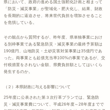
県において、政府の進める国土強靭化計画と相まって
「防災・減災事業」が聖域化・肥大化し、結果、財政
を長期的に逼迫させ、将来世代負担を増加させること
を危惧している。
その観点から質問するが、昨年度、県単独事業におけ
る別枠事業である緊急防災・減災事業の最終予算額は
190億円、山地防災・土砂災害対策事業は35億円であ
った。両事業とも起債充当率100%の事業であるが、交
付税措置をされない金額、県費負担額としてはいくら
発生するのか。
（２）本県財政に与える影響について
25年度に公表された第３次行革プランでは、緊急防
災・減災事業費について、平成26年度～28年度までで