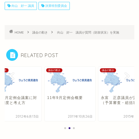
向山 好一 議員
決算特別委員会
HOME
議会の動き
向山 好一 議員が質問（財政状況）を実施
RELATED POST
の動き
議会の動き
議会の動き
2年6月定例会議案に対
11年9月定例会概要
永富 正彦議員が質
る態度と考え方
（予算審査・総括審
2012年6月13日
2011年10月26日
2015年3