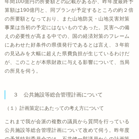
年間100億円の所要額との記載があるが、昨年度最終予
算額は190億円と、同プランが予定するところの約２倍
の所要額となっており、また山地防災・山地災害対策
事業は当初の予定にはないものであった。災害への備
えの必要性が高まる中での、国の経済対策のフレーム
にあわせた好条件の県債発行であるとは言え、３年前
の見込みを大幅に超えた県費負担が生じているわけだ
が、このことが本県財政に与える影響について、当局
の所見を伺う。
３ 公共施設等総合管理計画について
（１）計画策定にあたっての考え方について
これまで我が会派の複数の議員から質問を行っている
公共施設等総合管理計画について改めて伺う。昨年度
の予算特別委員会では、石井健一郎議員からの計画策