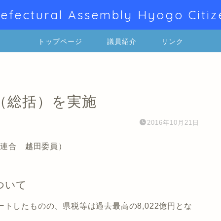
efectural Assembly Hyogo Citiz
トップページ
議員紹介
リンク
（総括）を実施
2016年10月21日
民連合 越田委員）
ついて
トしたものの、県税等は過去最高の8,022億円とな
た。