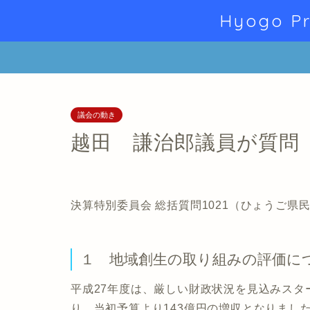
Hyogo Pr
議会の動き
越田 謙治郎議員が質問
決算特別委員会 総括質問1021（ひょうご県
１ 地域創生の取り組みの評価に
平成27年度は、厳しい財政状況を見込みスター
り、当初予算より143億円の増収となりまし