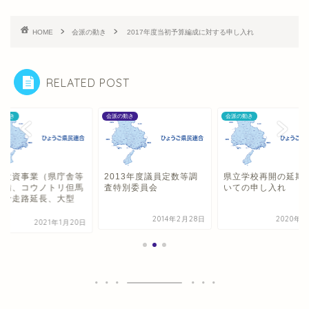
HOME
会派の動き
2017年度当初予算編成に対する申し入れ
RELATED POST
の動き
会派の動き
会派の動き
型投資事業（県庁舎等
2013年度議員定数等調
県立学校再開の延期
整備、コウノトリ但馬
査特別委員会
いての申し入れ
港滑走路延長、大型
.
2014年2月28日
2020年4
2021年1月20日