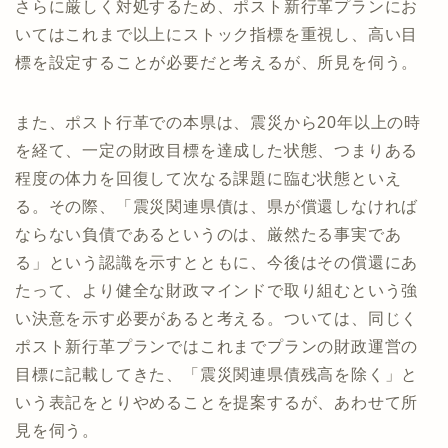
さらに厳しく対処するため、ポスト新行革プランにお
いてはこれまで以上にストック指標を重視し、高い目
標を設定することが必要だと考えるが、所見を伺う。
また、ポスト行革での本県は、震災から20年以上の時
を経て、一定の財政目標を達成した状態、つまりある
程度の体力を回復して次なる課題に臨む状態といえ
る。その際、「震災関連県債は、県が償還しなければ
ならない負債であるというのは、厳然たる事実であ
る」という認識を示すとともに、今後はその償還にあ
たって、より健全な財政マインドで取り組むという強
い決意を示す必要があると考える。ついては、同じく
ポスト新行革プランではこれまでプランの財政運営の
目標に記載してきた、「震災関連県債残高を除く」と
いう表記をとりやめることを提案するが、あわせて所
見を伺う。