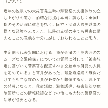
について
近年の他県での大災害発生時の県警察の支援体制の立
ち上がりの速さ、的確な応援は本当に誇らしく全国屈
指のその活躍に敬意を払う。阪神・淡路大震災以降の
様々な経験をふまえた、以降の支援の中でも災害に備
えることの意義を十分に感じておられることと思う。
本定例会代表質問における、我が会派の「災害時のス
ムーズな交通確保」についての質問に対して「被害想
定に基づいて警察官を配置すべき交差点や所要の人員
を定めている」と答弁があった。緊急道路網の確保だ
けでも相当な数の人員が必要かと想像するが、県下で
の発災となると、救命活動、避難誘導、被害状況や危
険箇所などの情報確認などその他にも大勢の警察官の
活動が必要となる。