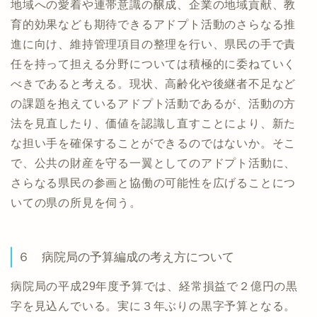
地域への愛着や連帯意識の醸成、企業の地域貢献、教
育的効果なども期待できるアドプト活動のさらなる推
進に向け、維持管理項目の整理を行い、県民の手で責
任を持って担える分野については積極的に委ねていく
べきであると考える。現状、高齢化や後継者不足など
の課題を抱えているアドプト活動であるが、活動の方
法を見直したり、価値を認識し直すことにより、新た
な担い手を確保することができるのではないか。そこ
で、公共の財産を守る一翼としてのアドプト活動に、
さらなる県民の参画と協働の可能性を広げることにつ
いての県の所見を伺う。
６ 病院局の予算編成の考え方について
病院局の平成29年度予算では、経常損益で２億円の黒
字を見込んでいる。実に３年ぶりの黒字予算となる。