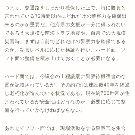
つまり、交通路をしっかり確保した上で、特に勝負と
言われている72時間以内にどれだけの警察力を確保出
来るのかが重要だ。他府県の支援が十分に得られない
であろう大規模な南海トラフ地震や、自県での大規模
災害時、まずは自前でどれだけの警察力を確保できる
のか、災害レベルに応じた検証を行い、ハード面、ソ
フト面の整備を積み上げておくことが必要になる。
ハード面では、今議会の上程議案に警察待機宿舎の存
置が記載されているが、その約7割は建設後40年を経過
し老朽化が進んでいる状況である。現在約700世帯が住
まわれているが安全性はどうなのか。必要に応じて整
備を行っていかなければならない。
あわせてソフト面では、現場活動をする警察官を集合