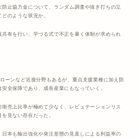
大防止協力金について、ランダム調査や抜き打ちの立
てどのような状況か。
報共有を行い、芋づる式で不正を暴く体制が求められ
ドローンなど近接分野もあるが、重点支援業種に加え防
は安全保障であり、成長産業にもなっていく。
防衛売上比率が極めて少なく、レピュテーションリス
目を見ない存在だった。
、日本も輸出強化や発注形態の見直しによる利益率の