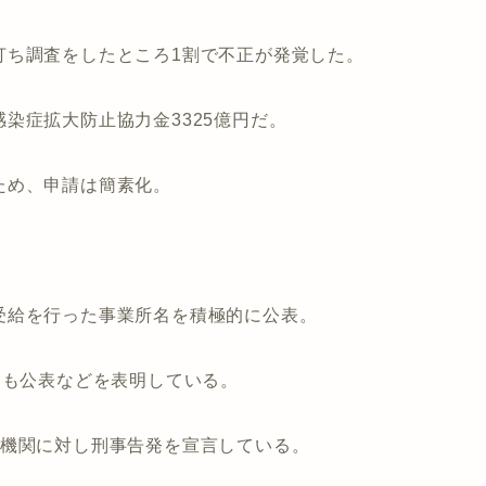
打ち調査をしたところ1割で不正が発覚した。
染症拡大防止協力金3325億円だ。
ため、申請は簡素化。
受給を行った事業所名を積極的に公表。
名も公表などを表明している。
査機関に対し刑事告発を宣言している。