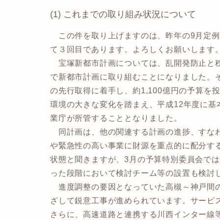
(1) これまでの取り組み状況について
この件を取り上げますのは、昨年の9月定例
て３回目であります。よろしくお願いします
宝塚新都市計画については、乱開発防止と秩
で新都市計画に取り組むことになりました。
の先行取得に着手し、約1,100億円の予算を投
環境の大きな変化を踏まえ、平成12年度に基
業庁が所管することとなりました。
同計画は、他の関連する計画の進捗、すなわ
や緊急性の高い事業に財源を重点的に配分す
状態と聞きますが、3月の予算特別委員会で
った段階において検討チーム等の設置も検討
進度調整の要因となっていた高槻～神戸間の
ざして鋭意工事が進められています。サービ
さらに、高速道路と連携する川西インター線