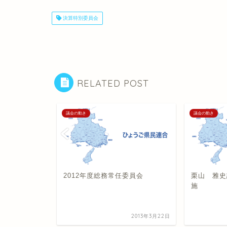
決算特別委員会
RELATED POST
議会の動き
議会の動き
造改革推進
2012年度総務常任委員会
栗山 雅史
する申入れ
施
2016年12月6日
2013年3月22日