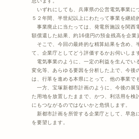
思います。
いずれにしても、兵庫県の公営電気事業につ
５２年間、半世紀以上にわたって事業を継続
事業廃止に当たっては、発電所施設を関西電
額償還した結果、約16億円の預金残高を企
そこで、今回の最終的な精算結果を含め、半
て、企業庁としてどう評価するかお伺いしま
電気事業のように、一定の利益を生んでいる
変化等、あらゆる要因を分析した上で、今後
は、行革を進める本県にとって、他の事業で
一方、宝塚新都市計画のように、今後の展望
た用地を放置したままで、かつ、利活用を検
にもつながるのではないかと危惧します。
新都市計画を所管する企業庁として、早急に
を要望します。