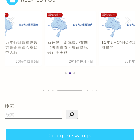
の動き
議会の動き
議会の動き
終２カ年行財政構造改
石井健一郎議員が質問
11年2月定例会代表
推進方策企画部会案に
（決算審査・農政環境
般質問
する申入れ
部）を実施
2016年12月6日
2011年10月14日
2011年3
検索
Categories&Tags