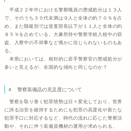
平成２２年中における警察職員の懲戒処分は１３人
で、そのうち３０代未満は９人と全体の約７０％を占
め、また階級別では巡査部長以下が１１人と全体の約
８５％を占めている。大麻所持や警察学校入校中の窃
盗、入寮中の不祥事など俄かに信じられないものもあ
る。
本県においては、相対的に若手警察官の懲戒処分が
多いと見えるが、全国的な傾向と同じなのか？
４ 警察装備品の充足度について
警察を取り巻く犯罪情勢は日々変化しており、世界
に誇る治安を維持するためにも犯罪の高度化や新たな
犯罪手口に対応するなど、時代の流れに応じた警察活
動や、それに伴う装備資機材の運用が求められる。