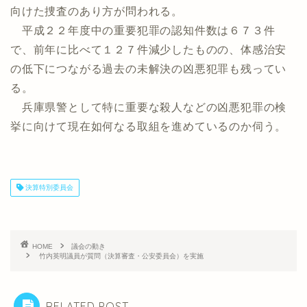
向けた捜査のあり方が問われる。
平成２２年度中の重要犯罪の認知件数は６７３件
で、前年に比べて１２７件減少したものの、体感治安
の低下につながる過去の未解決の凶悪犯罪も残ってい
る。
兵庫県警として特に重要な殺人などの凶悪犯罪の検
挙に向けて現在如何なる取組を進めているのか伺う。
決算特別委員会
HOME
議会の動き
竹内英明議員が質問（決算審査・公安委員会）を実施
RELATED POST