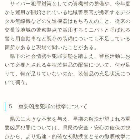
サイバー犯罪対策としての資機材の整備や、今年度
から運用が開始されている地域警察官が携帯するデジ
タル無線機などの先進機器はもちろんのこと、従来の
交番等地域の警察拠点で活用するミニパトと呼ばれる
警ら用自動車など既存の装備についても不足している
箇所があると現場で聞いたことがある。
県下の社会情勢や犯罪実態を踏まえ、警察活動にお
いて必要とされる各種装備品の配備について、何が足
りて、何が足りていないのか、装備品の充足状況につ
いて伺う。
５ 重要凶悪犯罪の検挙について
県民に大きな不安を与え、早期の解決が望まれる重
要凶悪犯罪については、県民の安全・安心の確保の観
点から、より迅速・的確な初動捜査とその徹底検挙に