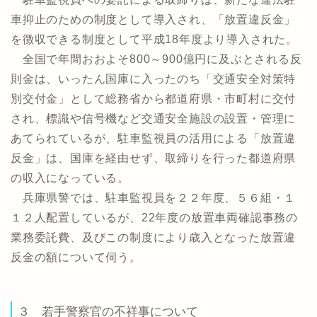
車抑止のための制度として導入され、「放置違反金」
を徴収できる制度として平成18年度より導入された。
全国で年間おおよそ800～900億円に及ぶとされる反
則金は、いったん国庫に入ったのち「交通安全対策特
別交付金」として総務省から都道府県・市町村に交付
され、標識や信号機など交通安全施設の設置・管理に
あてられているが、駐車監視員の活用による「放置違
反金」は、国庫を経由せず、取締りを行った都道府県
の収入になっている。
兵庫県警では、駐車監視員を２２年度、５６組・１
１２人配置しているが、22年度の放置車両確認事務の
業務委託費、及びこの制度により歳入となった放置違
反金の額について伺う。
３ 若手警察官の不祥事について