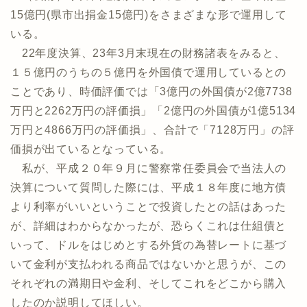
15億円(県市出捐金15億円)をさまざまな形で運用して
いる。
22年度決算、23年3月末現在の財務諸表をみると、
１５億円のうちの５億円を外国債で運用しているとの
ことであり、時価評価では「3億円の外国債が2億7738
万円と2262万円の評価損」「2億円の外国債が1億5134
万円と4866万円の評価損」、合計で「7128万円」の評
価損が出ているとなっている。
私が、平成２０年９月に警察常任委員会で当法人の
決算について質問した際には、平成１８年度に地方債
より利率がいいということで投資したとの話はあった
が、詳細はわからなかったが、恐らくこれは仕組債と
いって、ドルをはじめとする外貨の為替レートに基づ
いて金利が支払われる商品ではないかと思うが、この
それぞれの満期日や金利、そしてこれをどこから購入
したのか説明してほしい。