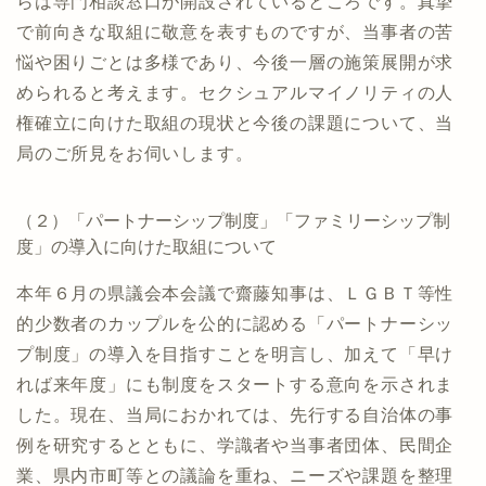
らは専門相談窓口が開設されているところです。真摯
で前向きな取組に敬意を表すものですが、当事者の苦
悩や困りごとは多様であり、今後一層の施策展開が求
められると考えます。セクシュアルマイノリティの人
権確立に向けた取組の現状と今後の課題について、当
局のご所見をお伺いします。
（２）「パートナーシップ制度」「ファミリーシップ制
度」の導入に向けた取組について
本年６月の県議会本会議で齋藤知事は、ＬＧＢＴ等性
的少数者のカップルを公的に認める「パートナーシッ
プ制度」の導入を目指すことを明言し、加えて「早け
れば来年度」にも制度をスタートする意向を示されま
した。現在、当局におかれては、先行する自治体の事
例を研究するとともに、学識者や当事者団体、民間企
業、県内市町等との議論を重ね、ニーズや課題を整理