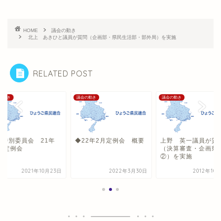
HOME
議会の動き
北上 あきひと議員が質問（企画部・県民生活部・部外局）を実施
RELATED POST
の動き
議会の動き
議会の動き
算特別委員会 21年
◆22年2月定例会 概要
上野 英一議員が質
9月定例会
（決算審査・企画県
②）を実施
2021年10月23日
2022年3月30日
2012年10