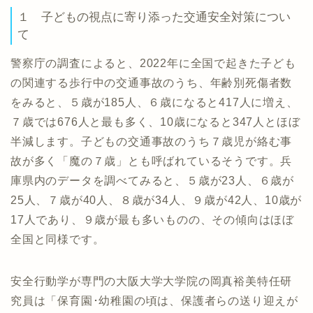
１ 子どもの視点に寄り添った交通安全対策につい
て
警察庁の調査によると、2022年に全国で起きた子ども
の関連する歩行中の交通事故のうち、年齢別死傷者数
をみると、５歳が185人、６歳になると417人に増え、
７歳では676人と最も多く、10歳になると347人とほぼ
半減します。子どもの交通事故のうち７歳児が絡む事
故が多く「魔の７歳」とも呼ばれているそうです。兵
庫県内のデータを調べてみると、５歳が23人、６歳が
25人、７歳が40人、８歳が34人、９歳が42人、10歳が
17人であり、９歳が最も多いものの、その傾向はほぼ
全国と同様です。
安全行動学が専門の大阪大学大学院の岡真裕美特任研
究員は「保育園･幼稚園の頃は、保護者らの送り迎えが